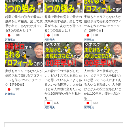
起業で最小の労力で最大の
起業で最小の労力で最大の
実績もキャリアもない人が
成果を出す秘訣。楽して成
成果を出す秘訣。楽して成
信頼されて売れるプロフィ
果が出る。あなたが持って
果が出る。あなたが持って
ールを作る3つのテクニッ
る3つの強みとは？
る3つの強みとは？
ク【第840回】
日本
日本
日本
河野竜夫
河野竜夫
河野竜夫
実績もキャリアもない人が
人の役に立つ仕事がした
人の役に立つ仕事がした
信頼されて売れるプロフィ
い、ビジネスで人を助けた
い、ビジネスで人を助けた
ールを作る3つのテクニッ
いと思っている人によくあ
いと思っている人によくあ
ク【第840回】
る大いなる勘違い。人を助
る大いなる勘違い。人を助
けとか人の役に立ちたいと
けとか人の役に立ちたいと
日本
かは100年早い僕たち私た
かは100年早い僕たち私た
河野竜夫
ち
ち
日本
日本
河野竜夫
河野竜夫