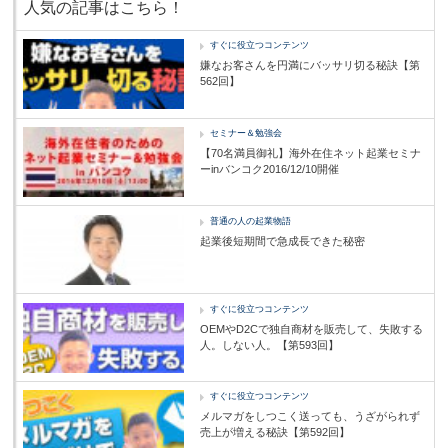
人気の記事はこちら！
すぐに役立つコンテンツ
嫌なお客さんを円満にバッサリ切る秘訣【第
562回】
セミナー＆勉強会
【70名満員御礼】海外在住ネット起業セミナ
ーinバンコク2016/12/10開催
普通の人の起業物語
起業後短期間で急成長できた秘密
すぐに役立つコンテンツ
OEMやD2Cで独自商材を販売して、失敗する
人。しない人。【第593回】
すぐに役立つコンテンツ
メルマガをしつこく送っても、うざがられず
売上が増える秘訣【第592回】