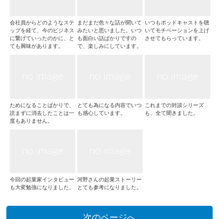
会社員からどのようなステ
まだまだ色々な話が聞いて
いつもポッドキャストを聴
ップを経て、今のビジネス
みたいと思いました。いつ
いてモチベーションを上げ
に繋げていったのかに、と
も面白い話ばかりですの
させてもらっています。
ても興味があります。
で、楽しみにしています。
ためになることばかりで、
とても為になる内容でいつ
これまでの対談シリーズ
読まずに消去したことは一
も感心しています。
も、全て聞きました。
度もありません。
今回の起業家インタビュー
河野さんの起業ストーリー
も大変勉強になりました。
とても参考になりました。
次のページへ