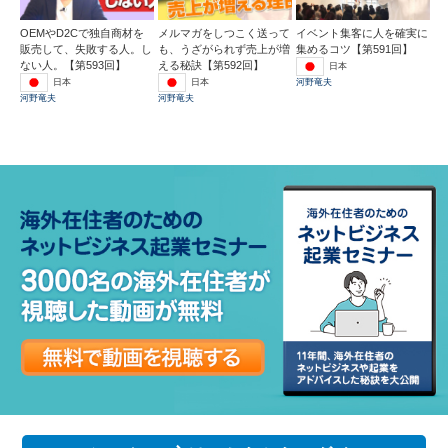
OEMやD2Cで独自商材を
メルマガをしつこく送って
イベント集客に人を確実に
販売して、失敗する人。し
も、うざがられず売上が増
集めるコツ【第591回】
ない人。【第593回】
える秘訣【第592回】
日本
日本
日本
河野竜夫
河野竜夫
河野竜夫