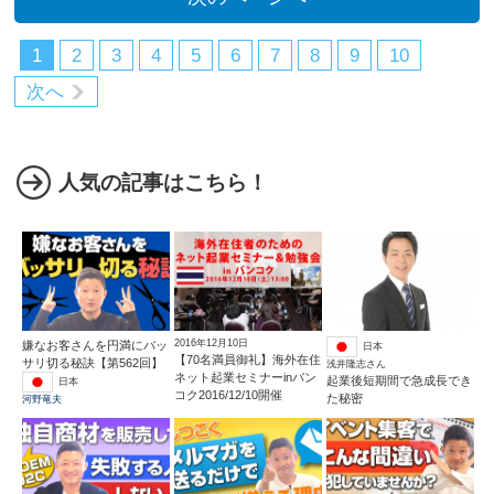
1
2
3
4
5
6
7
8
9
10
次へ
人気の記事はこちら！
2016年12月10日
嫌なお客さんを円満にバッ
日本
【70名満員御礼】海外在住
サリ切る秘訣【第562回】
浅井隆志さん
ネット起業セミナーinバン
起業後短期間で急成長でき
日本
コク2016/12/10開催
た秘密
河野竜夫