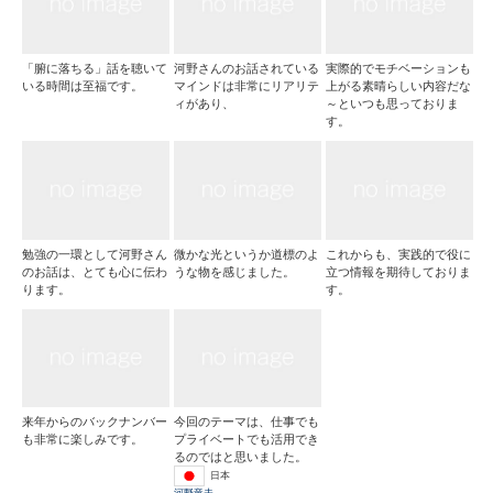
「腑に落ちる」話を聴いて
河野さんのお話されている
実際的でモチベーションも
いる時間は至福です。
マインドは非常にリアリテ
上がる素晴らしい内容だな
ィがあり、
～といつも思っておりま
す。
勉強の一環として河野さん
微かな光というか道標のよ
これからも、実践的で役に
のお話は、とても心に伝わ
うな物を感じました。
立つ情報を期待しておりま
ります。
す。
来年からのバックナンバー
今回のテーマは、仕事でも
も非常に楽しみです。
プライベートでも活用でき
るのではと思いました。
日本