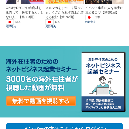
OEMやD2Cで独自商材を
メルマガをしつこく送って
イベント集客に人を確実に
販売して、失敗する人。し
も、うざがられず売上が増
集めるコツ【第591回】
ない人。【第593回】
える秘訣【第592回】
日本
日本
日本
河野竜夫
河野竜夫
河野竜夫