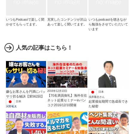
いつもPodcastで楽しく聞
充実したコンテンツが沢山
いつもpodcastを聴きなが
かせてもらってます。
あって楽しく聞いてます。
ら勉強をさせていただいて
います
人気の記事はこちら！
2016年12月10日
嫌なお客さんを円満にバッ
日本
【70名満員御礼】海外在住
サリ切る秘訣【第562回】
浅井隆志さん
ネット起業セミナーinバン
起業後短期間で急成長でき
日本
コク2016/12/10開催
た秘密
河野竜夫