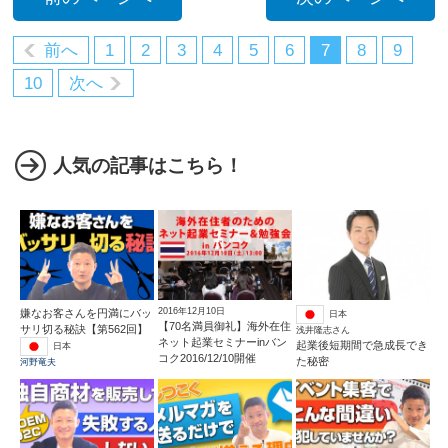
前へ
1
2
3
4
5
6
7
8
9
10
次へ
人気の記事はこちら！
2016年12月10日
嫌なお客さんを円満にバッ
日本
【70名満員御礼】海外在住
サリ切る秘訣【第562回】
浅井隆志さん
ネット起業セミナーinバン
起業後短期間で急成長でき
日本
コク2016/12/10開催
た秘密
河野竜夫