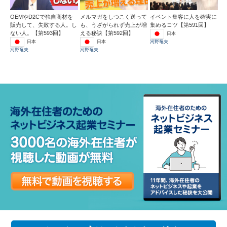
OEMやD2Cで独自商材を
メルマガをしつこく送って
イベント集客に人を確実に
販売して、失敗する人。し
も、うざがられず売上が増
集めるコツ【第591回】
ない人。【第593回】
える秘訣【第592回】
日本
日本
日本
河野竜夫
河野竜夫
河野竜夫