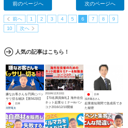
前のページへ
次のページへ
前へ
1
2
3
4
5
6
7
8
9
10
次へ
人気の記事はこちら！
2016年12月10日
嫌なお客さんを円満にバッ
日本
【70名満員御礼】海外在住
サリ切る秘訣【第562回】
浅井隆志さん
ネット起業セミナーinバン
起業後短期間で急成長でき
日本
コク2016/12/10開催
た秘密
河野竜夫