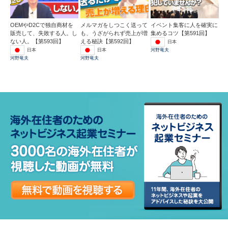
OEMやD2Cで独自商材を
メルマガをしつこく送って
イベント集客に人を確実に
販売して、失敗する人。し
も、うざがられず売上が増
集めるコツ【第591回】
ない人。【第593回】
える秘訣【第592回】
日本
日本
日本
河野竜夫
河野竜夫
河野竜夫