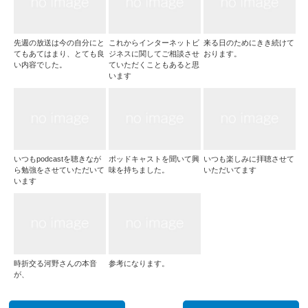
先週の放送は今の自分にと
これからインターネットビ
来る日のためにきき続けて
てもあてはまり、とても良
ジネスに関してご相談させ
おります。
い内容でした。
ていただくこともあると思
います
いつもpodcastを聴きなが
ポッドキャストを聞いて興
いつも楽しみに拝聴させて
ら勉強をさせていただいて
味を持ちました。
いただいてます
います
時折交る河野さんの本音
参考になります。
が、