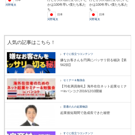
日本
かは100年早い僕たち私た
かは100年早い僕たち私た
河野竜夫
ち
ち
日本
日本
河野竜夫
河野竜夫
人気の記事はこちら！
すぐに役立つコンテンツ
嫌なお客さんを円満にバッサリ切る秘訣【第
562回】
セミナー＆勉強会
【70名満員御礼】海外在住ネット起業セミナ
ーinバンコク2016/12/10開催
普通の人の起業物語
起業後短期間で急成長できた秘密
すぐに役立つコンテンツ