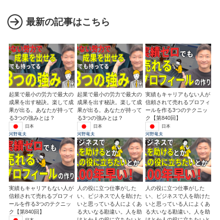
最新の記事はこちら
起業で最小の労力で最大の
起業で最小の労力で最大の
実績もキャリアもない人が
成果を出す秘訣。楽して成
成果を出す秘訣。楽して成
信頼されて売れるプロフィ
果が出る。あなたが持って
果が出る。あなたが持って
ールを作る3つのテクニッ
る3つの強みとは？
る3つの強みとは？
ク【第840回】
日本
日本
日本
河野竜夫
河野竜夫
河野竜夫
実績もキャリアもない人が
人の役に立つ仕事がした
人の役に立つ仕事がした
信頼されて売れるプロフィ
い、ビジネスで人を助けた
い、ビジネスで人を助けた
ールを作る3つのテクニッ
いと思っている人によくあ
いと思っている人によくあ
ク【第840回】
る大いなる勘違い。人を助
る大いなる勘違い。人を助
けとか人の役に立ちたいと
けとか人の役に立ちたいと