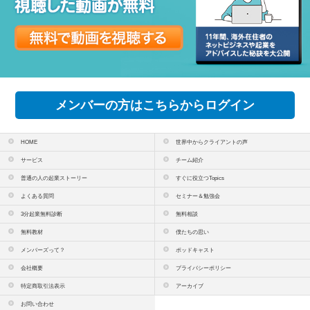
メンバーの方はこちらからログイン
HOME
世界中からクライアントの声
サービス
チーム紹介
普通の人の起業ストーリー
すぐに役立つTopics
よくある質問
セミナー＆勉強会
3分起業無料診断
無料相談
無料教材
僕たちの思い
メンバーズって？
ポッドキャスト
会社概要
プライバシーポリシー
特定商取引法表示
アーカイブ
お問い合わせ