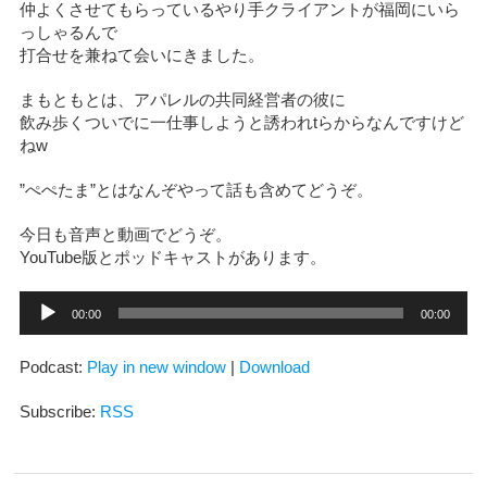
仲よくさせてもらっているやり手クライアントが福岡にいら
っしゃるんで
打合せを兼ねて会いにきました。
まもともとは、アパレルの共同経営者の彼に
飲み歩くついでに一仕事しようと誘われtらからなんですけど
ねw
”ぺぺたま”とはなんぞやって話も含めてどうぞ。
今日も音声と動画でどうぞ。
YouTube版とポッドキャストがあります。
音
00:00
00:00
声
プ
レ
Podcast:
Play in new window
|
Download
ー
ヤ
ー
Subscribe:
RSS