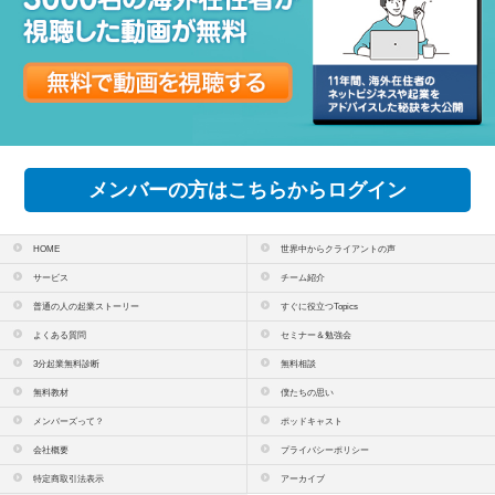
メンバーの方はこちらからログイン
HOME
世界中からクライアントの声
サービス
チーム紹介
普通の人の起業ストーリー
すぐに役立つTopics
よくある質問
セミナー＆勉強会
3分起業無料診断
無料相談
無料教材
僕たちの思い
メンバーズって？
ポッドキャスト
会社概要
プライバシーポリシー
特定商取引法表示
アーカイブ