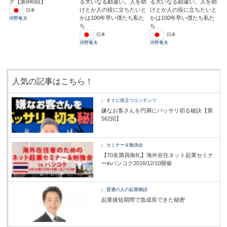
ク【第840回】
る大いなる勘違い。人を助
る大いなる勘違い。人を助
けとか人の役に立ちたいと
けとか人の役に立ちたいと
日本
かは100年早い僕たち私た
かは100年早い僕たち私た
河野竜夫
ち
ち
日本
日本
河野竜夫
河野竜夫
人気の記事はこちら！
すぐに役立つコンテンツ
嫌なお客さんを円満にバッサリ切る秘訣【第
562回】
セミナー＆勉強会
【70名満員御礼】海外在住ネット起業セミナ
ーinバンコク2016/12/10開催
普通の人の起業物語
起業後短期間で急成長できた秘密