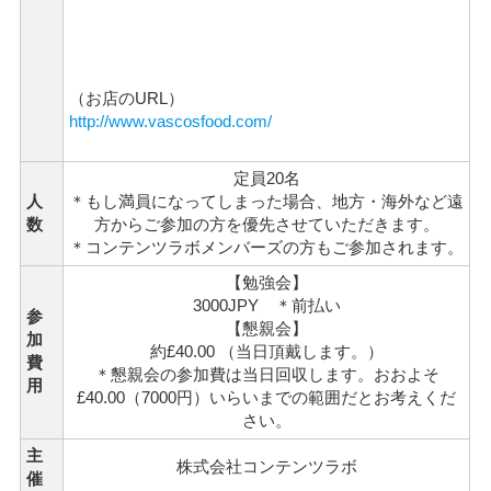
（お店のURL）
http://www.vascosfood.com/
定員20名
人
＊もし満員になってしまった場合、地方・海外など遠
数
方からご参加の方を優先させていただきます。
＊コンテンツラボメンバーズの方もご参加されます。
【勉強会】
3000JPY ＊前払い
参
【懇親会】
加
約£40.00 （当日頂戴します。）
費
＊懇親会の参加費は当日回収します。おおよそ
用
£40.00（7000円）いらいまでの範囲だとお考えくだ
さい。
主
株式会社コンテンツラボ
催