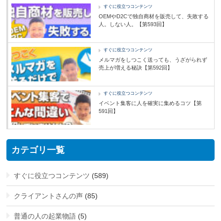
すぐに役立つコンテンツ
OEMやD2Cで独自商材を販売して、失敗する
人。しない人。【第593回】
すぐに役立つコンテンツ
メルマガをしつこく送っても、うざがられず
売上が増える秘訣【第592回】
すぐに役立つコンテンツ
イベント集客に人を確実に集めるコツ【第
591回】
カテゴリ一覧
すぐに役立つコンテンツ
(589)
クライアントさんの声
(85)
普通の人の起業物語
(5)