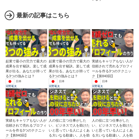
最新の記事はこちら
起業で最小の労力で最大の
起業で最小の労力で最大の
実績もキャリアもない人が
成果を出す秘訣。楽して成
成果を出す秘訣。楽して成
信頼されて売れるプロフィ
果が出る。あなたが持って
果が出る。あなたが持って
ールを作る3つのテクニッ
る3つの強みとは？
る3つの強みとは？
ク【第840回】
日本
日本
日本
河野竜夫
河野竜夫
河野竜夫
実績もキャリアもない人が
人の役に立つ仕事がした
人の役に立つ仕事がした
信頼されて売れるプロフィ
い、ビジネスで人を助けた
い、ビジネスで人を助けた
ールを作る3つのテクニッ
いと思っている人によくあ
いと思っている人によくあ
ク【第840回】
る大いなる勘違い。人を助
る大いなる勘違い。人を助