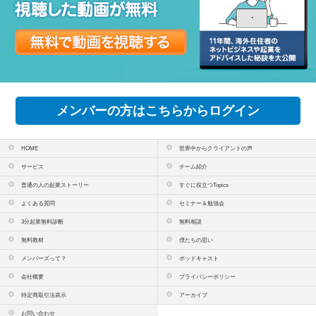
メンバーの方はこちらからログイン
HOME
世界中からクライアントの声
サービス
チーム紹介
普通の人の起業ストーリー
すぐに役立つTopics
よくある質問
セミナー＆勉強会
3分起業無料診断
無料相談
無料教材
僕たちの思い
メンバーズって？
ポッドキャスト
会社概要
プライバシーポリシー
特定商取引法表示
アーカイブ
お問い合わせ