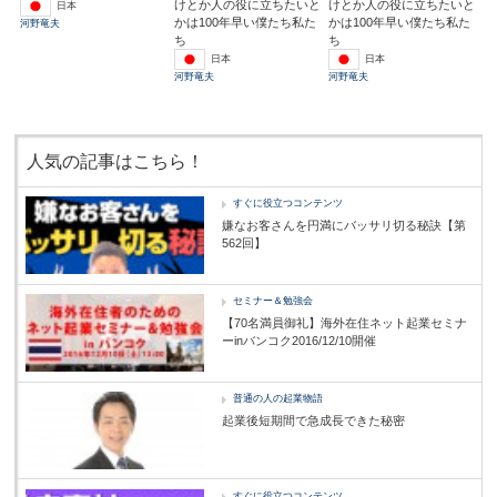
けとか人の役に立ちたいと
けとか人の役に立ちたいと
日本
かは100年早い僕たち私た
かは100年早い僕たち私た
河野竜夫
ち
ち
日本
日本
河野竜夫
河野竜夫
人気の記事はこちら！
すぐに役立つコンテンツ
嫌なお客さんを円満にバッサリ切る秘訣【第
562回】
セミナー＆勉強会
【70名満員御礼】海外在住ネット起業セミナ
ーinバンコク2016/12/10開催
普通の人の起業物語
起業後短期間で急成長できた秘密
すぐに役立つコンテンツ