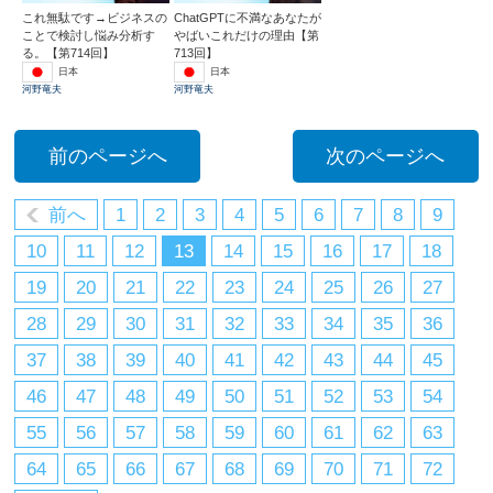
これ無駄です→ビジネスの
ChatGPTに不満なあなたが
ことで検討し悩み分析す
やばいこれだけの理由【第
る。【第714回】
713回】
日本
日本
河野竜夫
河野竜夫
前のページへ
次のページへ
前へ
1
2
3
4
5
6
7
8
9
10
11
12
13
14
15
16
17
18
19
20
21
22
23
24
25
26
27
28
29
30
31
32
33
34
35
36
37
38
39
40
41
42
43
44
45
46
47
48
49
50
51
52
53
54
55
56
57
58
59
60
61
62
63
64
65
66
67
68
69
70
71
72