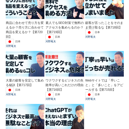
商品に合わせて売り方を変
素人でもSEO対策で無料の
顧客が言ったことをそのま
えるか？売り方に合わせて
アクセスを集めらるのか？
ま受け取るな【第718回】
商品を変えるか？【第720
【第719回】
日本
回】
日本
河野竜夫
日本
河野竜夫
河野竜夫
大量の顧客を安定して集め
ワクワクするビジネスの失
Webサイトでは「早いこ
る秘訣【第717回】
敗率が高いこれだけの理由
と」と「多いこと」をアピ
【第716回】
ールする【第715回】
日本
日本
日本
河野竜夫
河野竜夫
河野竜夫