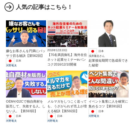
人気の記事はこちら！
2016年12月10日
嫌なお客さんを円満にバッ
日本
【70名満員御礼】海外在住
サリ切る秘訣【第562回】
浅井隆志さん
ネット起業セミナーinバン
起業後短期間で急成長でき
日本
コク2016/12/10開催
た秘密
河野竜夫
OEMやD2Cで独自商材を
メルマガをしつこく送って
イベント集客に人を確実に
販売して、失敗する人。し
も、うざがられず売上が増
集めるコツ【第591回】
ない人。【第593回】
える秘訣【第592回】
日本
日本
日本
河野竜夫
河野竜夫
河野竜夫