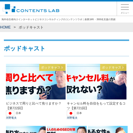
海外在住者向けインターネットビジネスコンサルティングのコンテンツラボ｜創業18年・3500名支援の実績
HOME
ポッドキャスト
ポッドキャスト
ポッドキャスト
ポッドキャスト
ビジネスで周りと比べて焦りますか？
キャンセル料を自信をもって設定するコ
【第722回】
ツ【第721回】
日本
日本
河野竜夫
河野竜夫