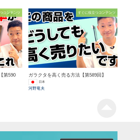
つコンテンツ
すぐに役立つコンテンツ
第590
ガラクタを高く売る方法【第589回】
日本
河野竜夫