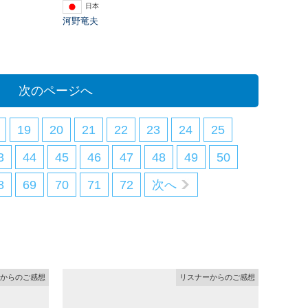
日本
河野竜夫
次のページへ
19
20
21
22
23
24
25
3
44
45
46
47
48
49
50
8
69
70
71
72
次へ
からのご感想
リスナーからのご感想