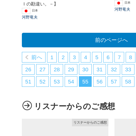
日本
Ｉの勘違い。－】
河野竜夫
日本
河野竜夫
前のページへ
前へ
1
2
3
4
5
6
7
8
26
27
28
29
30
31
32
33
51
52
53
54
55
56
57
58
リスナーからのご感想
リスナーからのご感想