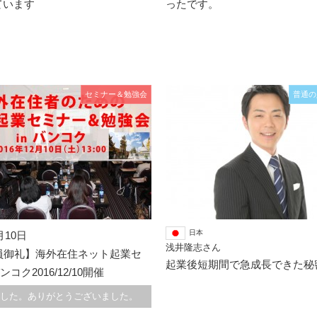
ています
ったです。
セミナー＆勉強会
普通の
日本
月10日
浅井隆志さん
満員御礼】海外在住ネット起業セ
起業後短期間で急成長できた秘
ンコク2016/12/10開催
した。ありがとうございました。