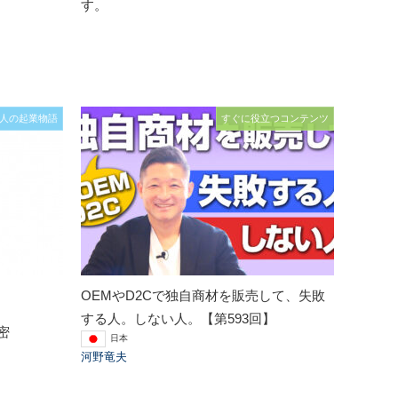
す。
人の起業物語
すぐに役立つコンテンツ
OEMやD2Cで独自商材を販売して、失敗
する人。しない人。【第593回】
密
日本
河野竜夫