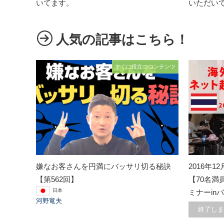
いてます。
いただい
人気の記事はこちら！
すぐに役立つコンテンツ
嫌なお客さんを円満にバッサリ切る秘訣
2016年12
【第562回】
【70名
日本
ミナーinバ
河野竜夫
終了しま