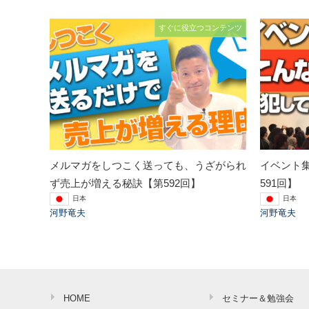
すぐに役立つコンテンツ
メルマガをしつこく送っても、うざがられ
イベント
ず売上が増える秘訣【第592回】
591回】
日本
日本
河野竜夫
河野竜夫
HOME
セミナー＆勉強会