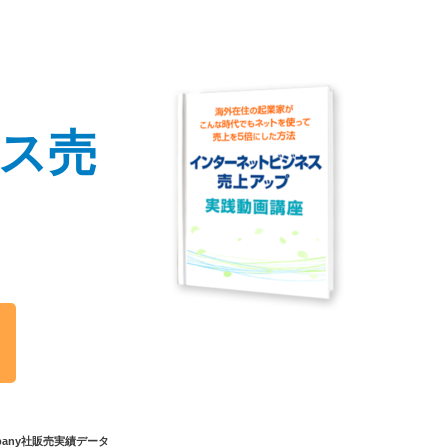
ス
売
ompany社販売実績データ