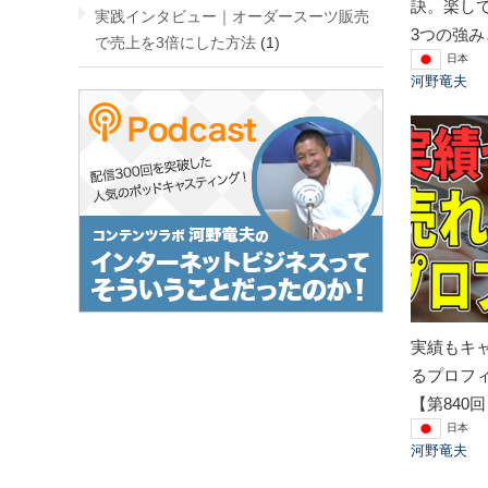
訣。楽し
実践インタビュー｜オーダースーツ販売
3つの強み
で売上を3倍にした方法
(1)
日本
河野竜夫
実績もキ
るプロフ
【第840
日本
河野竜夫