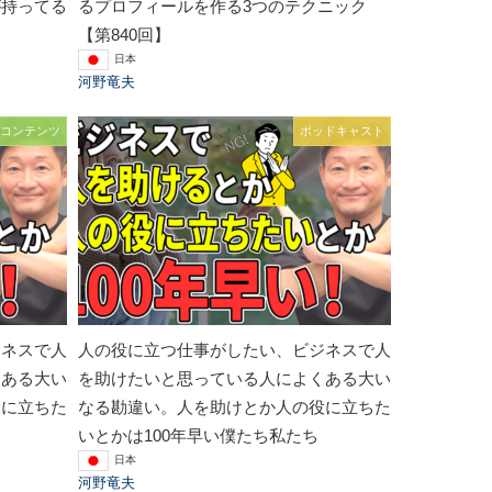
が持ってる
るプロフィールを作る3つのテクニック
【第840回】
日本
河野竜夫
コンテンツ
ポッドキャスト
ジネスで人
人の役に立つ仕事がしたい、ビジネスで人
くある大い
を助けたいと思っている人によくある大い
役に立ちた
なる勘違い。人を助けとか人の役に立ちた
いとかは100年早い僕たち私たち
日本
河野竜夫