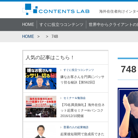
海外在住者向けインター
HOME
すぐに役立つコンテンツ
世界中からクライアントの
HOME
748
人気の記事はこちら！
748
すぐに役立つコンテンツ
嫌なお客さんを円満にバッサ
リ切る秘訣【第562回】
セミナー＆勉強会
【70名満員御礼】海外在住ネ
ット起業セミナーinバンコク
2016/12/10開催
普通の人の起業物語
起業後短期間で急成長できた