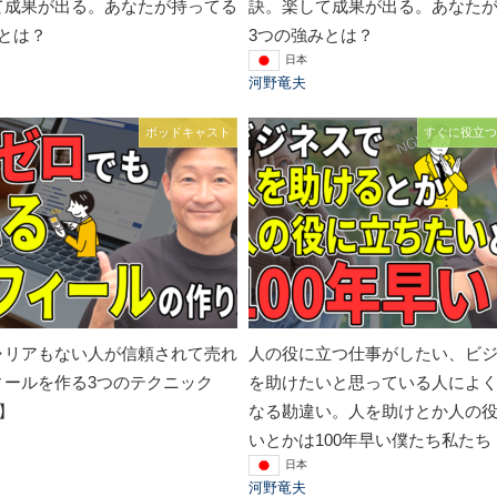
て成果が出る。あなたが持ってる
訣。楽して成果が出る。あなた
とは？
3つの強みとは？
日本
河野竜夫
ポッドキャスト
すぐに役立つ
ャリアもない人が信頼されて売れ
人の役に立つ仕事がしたい、ビ
ィールを作る3つのテクニック
を助けたいと思っている人によ
回】
なる勘違い。人を助けとか人の
いとかは100年早い僕たち私たち
日本
河野竜夫