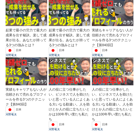
起業で最小の労力で最大の
起業で最小の労力で最大の
実績もキャリアもない人が
成果を出す秘訣。楽して成
成果を出す秘訣。楽して成
信頼されて売れるプロフィ
果が出る。あなたが持って
果が出る。あなたが持って
ールを作る3つのテクニッ
る3つの強みとは？
る3つの強みとは？
ク【第840回】
日本
日本
日本
河野竜夫
河野竜夫
河野竜夫
実績もキャリアもない人が
人の役に立つ仕事がした
人の役に立つ仕事がした
信頼されて売れるプロフィ
い、ビジネスで人を助けた
い、ビジネスで人を助けた
ールを作る3つのテクニッ
いと思っている人によくあ
いと思っている人によくあ
ク【第840回】
る大いなる勘違い。人を助
る大いなる勘違い。人を助
けとか人の役に立ちたいと
けとか人の役に立ちたいと
日本
かは100年早い僕たち私た
かは100年早い僕たち私た
河野竜夫
ち
ち
日本
日本
河野竜夫
河野竜夫