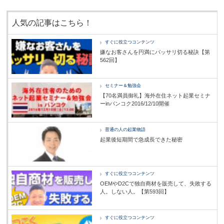
人気の記事はこちら！
すぐに役立つコンテンツ
嫌なお客さんを円満にバッサリ切る秘訣【第
562回】
セミナー＆勉強会
【70名満員御礼】海外在住ネット起業セミナ
ーinバンコク2016/12/10開催
普通の人の起業物語
起業後短期間で急成長できた秘密
すぐに役立つコンテンツ
OEMやD2Cで独自商材を販売して、失敗する
人。しない人。【第593回】
すぐに役立つコンテンツ