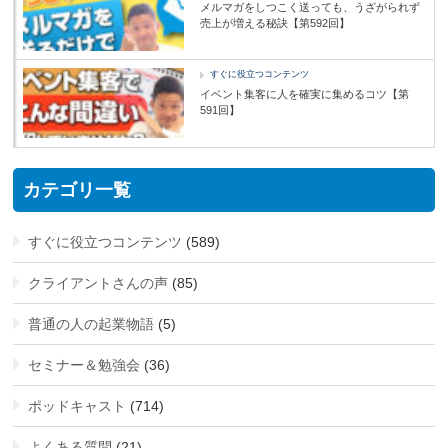
メルマガをしつこく送っても、うざがられず
売上が増える秘訣【第592回】
すぐに役立つコンテンツ
イベント集客に人を確実に集めるコツ【第
591回】
カテゴリ一覧
すぐに役立つコンテンツ
(589)
クライアントさんの声
(85)
普通の人の起業物語
(5)
セミナー＆勉強会
(36)
ポッドキャスト
(714)
よくある質問
(21)