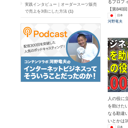
るプロフ
実践インタビュー｜オーダースーツ販売
【第840
で売上を3倍にした方法
(1)
日本
河野竜夫
人の役に
を助けた
なる勘違
いとかは1
日本