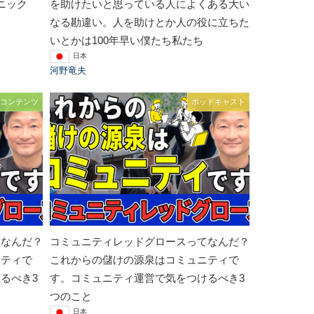
ニック
を助けたいと思っている人によくある大い
なる勘違い。人を助けとか人の役に立ちた
いとかは100年早い僕たち私たち
日本
河野竜夫
コンテンツ
ポッドキャスト
てなんだ？
コミュニティレッドグロースってなんだ？
ニティで
これからの儲けの源泉はコミュニティで
るべき3
す。コミュニティ運営で気をつけるべき3
つのこと
日本