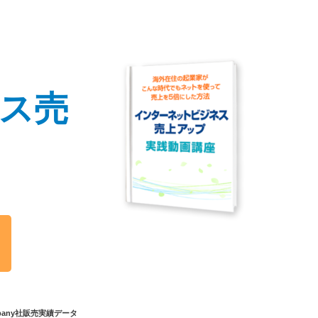
ス
売
ompany社販売実績データ