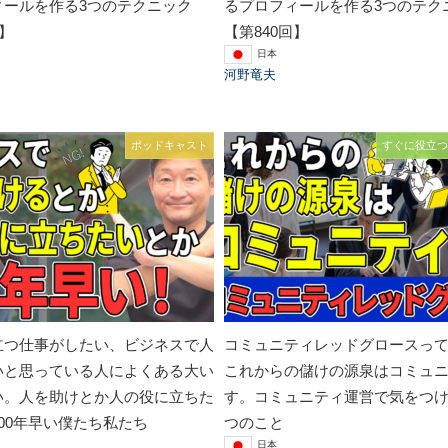
ィールを作る3つのテクニック
るプロフィールを作る3つのテク
回】
【第840回】
日本
河野竜夫
ポッドキャスト
すぐに役立つ
立つ仕事がしたい、ビジネスで人
コミュニティレッドグロースっ
いと思っている人によくある大い
これからの儲けの源泉はコミュ
い。人を助けとか人の役に立ちた
す。コミュニティ運営で気をつけ
00年早い僕たち私たち
つのこと
日本