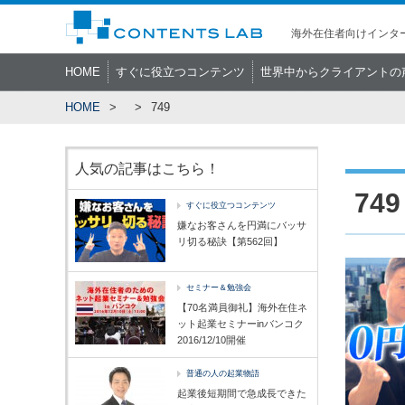
海外在住者向けインター
HOME
すぐに役立つコンテンツ
世界中からクライアントの
HOME
749
人気の記事はこちら！
749
すぐに役立つコンテンツ
嫌なお客さんを円満にバッサ
リ切る秘訣【第562回】
セミナー＆勉強会
【70名満員御礼】海外在住ネ
ット起業セミナーinバンコク
2016/12/10開催
普通の人の起業物語
起業後短期間で急成長できた