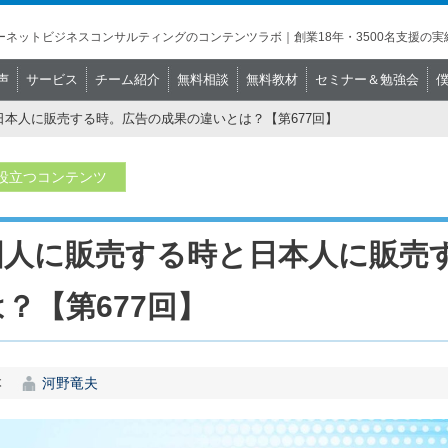
ネットビジネスコンサルティングのコンテンツラボ｜創業18年・3500名支援の実
声
サービス
チーム紹介
無料相談
無料教材
セミナー＆勉強会
本人に販売する時。広告の成果の違いとは？【第677回】
役立つコンテンツ
国人に販売する時と日本人に販売
？【第677回】
本
河野竜夫