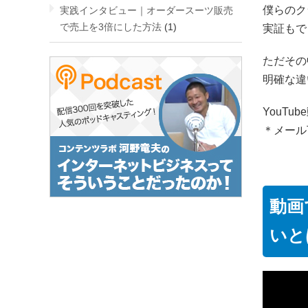
僕らのク
実践インタビュー｜オーダースーツ販売
で売上を3倍にした方法
(1)
実証もで
ただその
明確な違
YouTu
＊メール
動画
いと