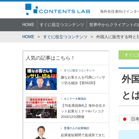
海外在住者向けインター
HOME
すぐに役立つコンテンツ
世界中からクライアントの
HOME
すぐに役立つコンテンツ
外国人に販売する時と日
すぐに
人気の記事はこちら！
すぐに役立つコンテンツ
外
嫌なお客さんを円満にバッサ
リ切る秘訣【第562回】
とは
セミナー＆勉強会
【70名満員御礼】海外在住ネ
ット起業セミナーinバンコク
2016/12/10開催
日
普通の人の起業物語
起業後短期間で急成長できた