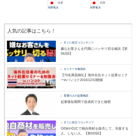
日本
日本
河野竜夫
河野竜夫
人気の記事はこちら！
すぐに役立つコンテンツ
嫌なお客さんを円満にバッサリ切る秘訣【第
562回】
セミナー＆勉強会
【70名満員御礼】海外在住ネット起業セミナ
ーinバンコク2016/12/10開催
普通の人の起業物語
起業後短期間で急成長できた秘密
すぐに役立つコンテンツ
OEMやD2Cで独自商材を販売して、失敗する
人。しない人。【第593回】