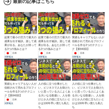
最新の記事はこちら
起業で最小の労力で最大の
起業で最小の労力で最大の
実績もキャリアもない人が
成果を出す秘訣。楽して成
成果を出す秘訣。楽して成
信頼されて売れるプロフィ
果が出る。あなたが持って
果が出る。あなたが持って
ールを作る3つのテクニッ
る3つの強みとは？
る3つの強みとは？
ク【第840回】
日本
日本
日本
河野竜夫
河野竜夫
河野竜夫
実績もキャリアもない人が
人の役に立つ仕事がした
人の役に立つ仕事がした
信頼されて売れるプロフィ
い、ビジネスで人を助けた
い、ビジネスで人を助けた
ールを作る3つのテクニッ
いと思っている人によくあ
いと思っている人によくあ
ク【第840回】
る大いなる勘違い。人を助
る大いなる勘違い。人を助
けとか人の役に立ちたいと
けとか人の役に立ちたいと
日本
かは100年早い僕たち私た
かは100年早い僕たち私た
河野竜夫
ち
ち