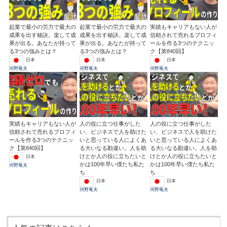
起業で最小の労力で最大の
起業で最小の労力で最大の
実績もキャリアもない人が
成果を出す秘訣。楽して成
成果を出す秘訣。楽して成
信頼されて売れるプロフィ
果が出る。あなたが持って
果が出る。あなたが持って
ールを作る3つのテクニッ
る3つの強みとは？
る3つの強みとは？
ク【第840回】
日本
日本
日本
河野竜夫
河野竜夫
河野竜夫
実績もキャリアもない人が
人の役に立つ仕事がした
人の役に立つ仕事がした
信頼されて売れるプロフィ
い、ビジネスで人を助けた
い、ビジネスで人を助けた
ールを作る3つのテクニッ
いと思っている人によくあ
いと思っている人によくあ
ク【第840回】
る大いなる勘違い。人を助
る大いなる勘違い。人を助
けとか人の役に立ちたいと
けとか人の役に立ちたいと
日本
かは100年早い僕たち私た
かは100年早い僕たち私た
河野竜夫
ち
ち
日本
日本
河野竜夫
河野竜夫