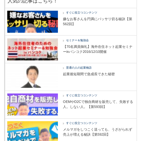
人気の記事はこちら！
すぐに役立つコンテンツ
嫌なお客さんを円満にバッサリ切る秘訣【第
562回】
セミナー＆勉強会
【70名満員御礼】海外在住ネット起業セミナ
ーinバンコク2016/12/10開催
普通の人の起業物語
起業後短期間で急成長できた秘密
すぐに役立つコンテンツ
OEMやD2Cで独自商材を販売して、失敗する
人。しない人。【第593回】
すぐに役立つコンテンツ
メルマガをしつこく送っても、うざがられず
売上が増える秘訣【第592回】