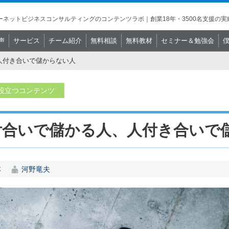
ネットビジネスコンサルティングのコンテンツラボ｜創業18年・3500名支援の実
声
サービス
チーム紹介
無料相談
無料教材
セミナー＆勉強会
人付き合いで儲からない人
役立つコンテンツ
付合いで儲かる人、人付き合いで
本
河野竜夫