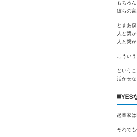
もちろん
彼らの言
とまあ僕
人と繋が
人と繋が
こういう
というこ
活かせな
◼️Y
起業家は
それでも