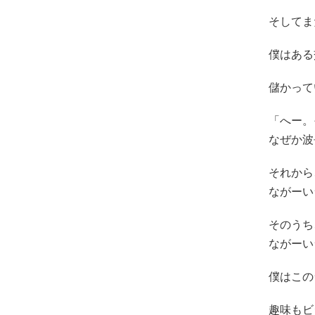
そしてま
僕はある
儲かって
「へー。
なぜか波
それから
ながーい
そのうち
ながーい
僕はこの
趣味もビ