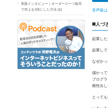
実践インタビュー｜オーダースーツ販売
で売上を3倍にした方法
(1)
音声版は
◼️人
起業した
起業して
なぜかっ
儲かって
ブログラ
根性出し
とっても