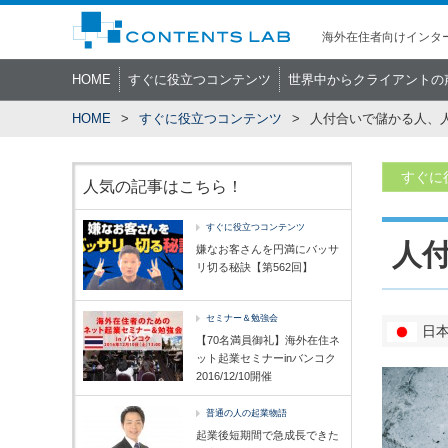
海外在住者向けインター
HOME
すぐに役立つコンテンツ
世界中からクライアントの
HOME
すぐに役立つコンテンツ
人付合いで儲かる人、
すぐに
人気の記事はこちら！
すぐに役立つコンテンツ
人
嫌なお客さんを円満にバッサ
リ切る秘訣【第562回】
セミナー＆勉強会
日
【70名満員御礼】海外在住ネ
ット起業セミナーinバンコク
2016/12/10開催
普通の人の起業物語
起業後短期間で急成長できた