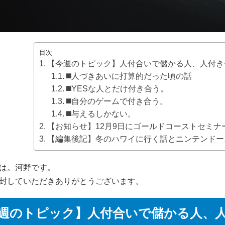
目次
【今週のトピック】人付合いで儲かる人、人付き
◼️人づきあいに打算的だった頃の話
◼️YESな人とだけ付き合う。
◼️自分のゲームで付き合う。
◼️与えるしかない。
【お知らせ】12月9日にゴールドコーストセミナ
【編集後記】冬のハワイに行く話とニンテンドー
は。河野です。
封していただきありがとうございます。
週のトピック】人付合いで儲かる人、