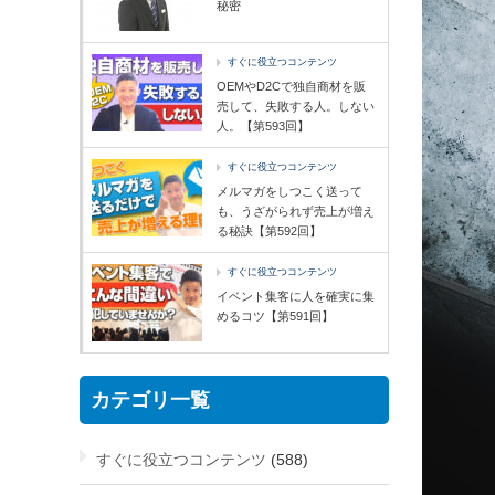
秘密
すぐに役立つコンテンツ
OEMやD2Cで独自商材を販
売して、失敗する人。しない
人。【第593回】
すぐに役立つコンテンツ
メルマガをしつこく送って
も、うざがられず売上が増え
る秘訣【第592回】
すぐに役立つコンテンツ
イベント集客に人を確実に集
めるコツ【第591回】
カテゴリ一覧
すぐに役立つコンテンツ
(588)