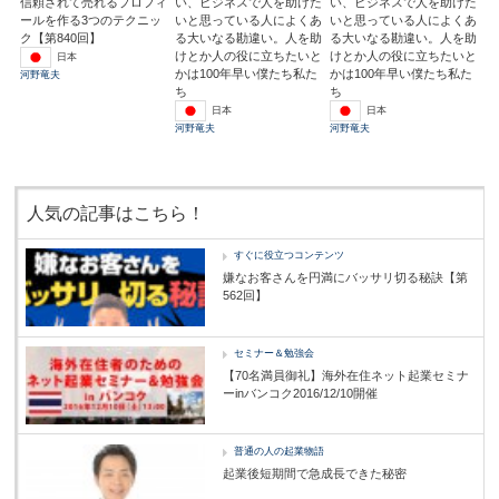
信頼されて売れるプロフィ
い、ビジネスで人を助けた
い、ビジネスで人を助けた
ールを作る3つのテクニッ
いと思っている人によくあ
いと思っている人によくあ
ク【第840回】
る大いなる勘違い。人を助
る大いなる勘違い。人を助
けとか人の役に立ちたいと
けとか人の役に立ちたいと
日本
かは100年早い僕たち私た
かは100年早い僕たち私た
河野竜夫
ち
ち
日本
日本
河野竜夫
河野竜夫
人気の記事はこちら！
すぐに役立つコンテンツ
嫌なお客さんを円満にバッサリ切る秘訣【第
562回】
セミナー＆勉強会
【70名満員御礼】海外在住ネット起業セミナ
ーinバンコク2016/12/10開催
普通の人の起業物語
起業後短期間で急成長できた秘密