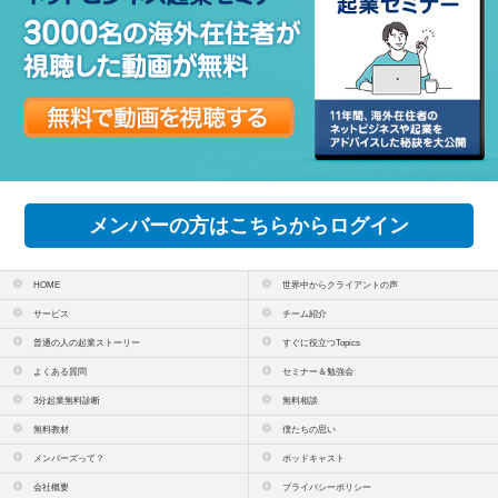
メンバーの方はこちらからログイン
HOME
世界中からクライアントの声
サービス
チーム紹介
普通の人の起業ストーリー
すぐに役立つTopics
よくある質問
セミナー＆勉強会
3分起業無料診断
無料相談
無料教材
僕たちの思い
メンバーズって？
ポッドキャスト
会社概要
プライバシーポリシー