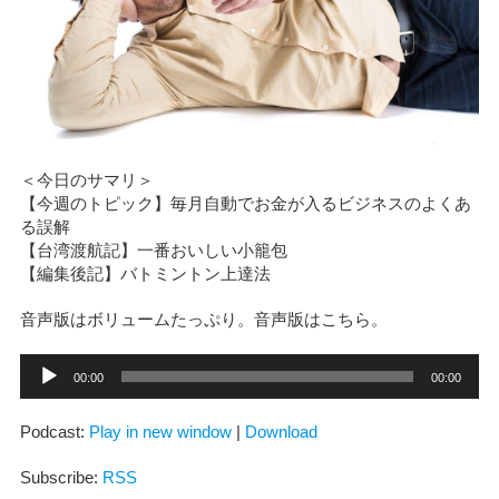
＜今日のサマリ＞
【今週のトピック】毎月自動でお金が入るビジネスのよくあ
る誤解
【台湾渡航記】一番おいしい小籠包
【編集後記】バトミントン上達法
音声版はボリュームたっぷり。音声版はこちら。
音
00:00
00:00
声
プ
レ
Podcast:
Play in new window
|
Download
ー
ヤ
ー
Subscribe:
RSS