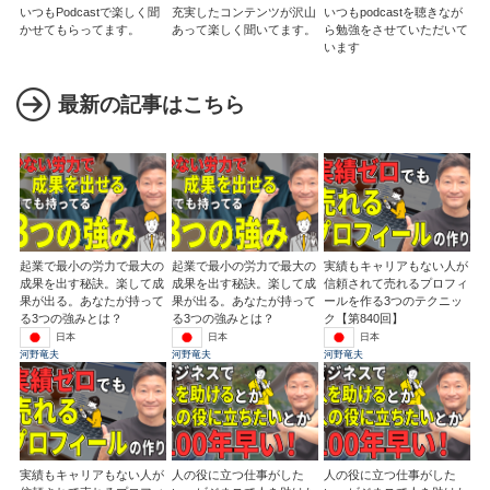
いつもPodcastで楽しく聞
充実したコンテンツが沢山
いつもpodcastを聴きなが
かせてもらってます。
あって楽しく聞いてます。
ら勉強をさせていただいて
います
最新の記事はこちら
起業で最小の労力で最大の
起業で最小の労力で最大の
実績もキャリアもない人が
成果を出す秘訣。楽して成
成果を出す秘訣。楽して成
信頼されて売れるプロフィ
果が出る。あなたが持って
果が出る。あなたが持って
ールを作る3つのテクニッ
る3つの強みとは？
る3つの強みとは？
ク【第840回】
日本
日本
日本
河野竜夫
河野竜夫
河野竜夫
実績もキャリアもない人が
人の役に立つ仕事がした
人の役に立つ仕事がした