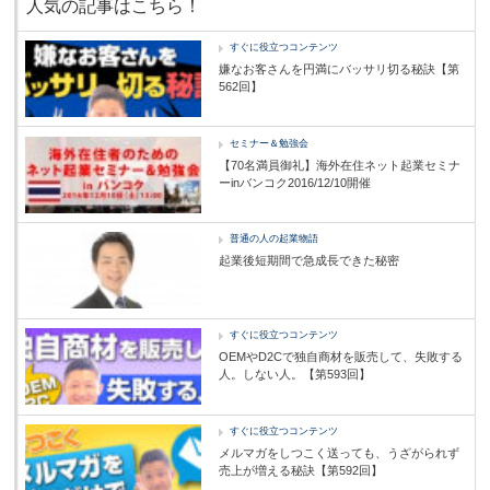
人気の記事はこちら！
すぐに役立つコンテンツ
嫌なお客さんを円満にバッサリ切る秘訣【第
562回】
セミナー＆勉強会
【70名満員御礼】海外在住ネット起業セミナ
ーinバンコク2016/12/10開催
普通の人の起業物語
起業後短期間で急成長できた秘密
すぐに役立つコンテンツ
OEMやD2Cで独自商材を販売して、失敗する
人。しない人。【第593回】
すぐに役立つコンテンツ
メルマガをしつこく送っても、うざがられず
売上が増える秘訣【第592回】