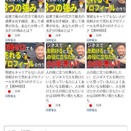
起業で最小の労力で最大の
起業で最小の労力で最大の
実績もキャリアもない人が
成果を出す秘訣。楽して成
成果を出す秘訣。楽して成
信頼されて売れるプロフィ
果が出る。あなたが持って
果が出る。あなたが持って
ールを作る3つのテクニッ
る3つの強みとは？
る3つの強みとは？
ク【第840回】
日本
日本
日本
河野竜夫
河野竜夫
河野竜夫
実績もキャリアもない人が
人の役に立つ仕事がした
人の役に立つ仕事がした
信頼されて売れるプロフィ
い、ビジネスで人を助けた
い、ビジネスで人を助けた
ールを作る3つのテクニッ
いと思っている人によくあ
いと思っている人によくあ
ク【第840回】
る大いなる勘違い。人を助
る大いなる勘違い。人を助
けとか人の役に立ちたいと
けとか人の役に立ちたいと
日本
かは100年早い僕たち私た
かは100年早い僕たち私た
河野竜夫
ち
ち
日本
日本
河野竜夫
河野竜夫