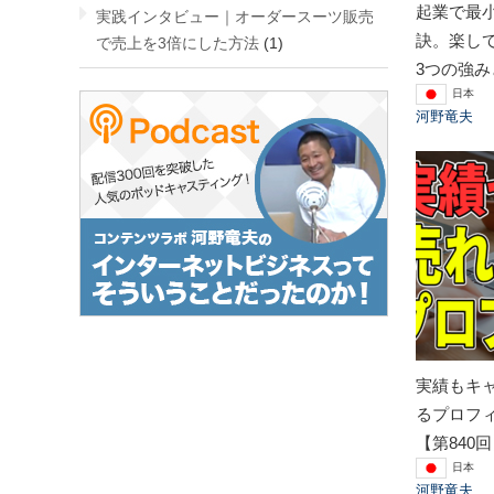
起業で最
実践インタビュー｜オーダースーツ販売
訣。楽し
で売上を3倍にした方法
(1)
3つの強み
日本
河野竜夫
実績もキ
るプロフ
【第840
日本
河野竜夫