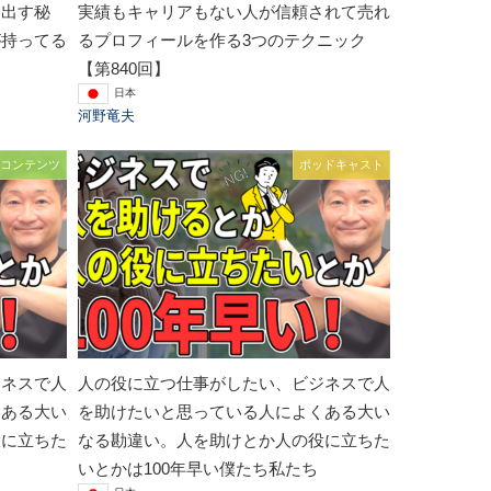
を出す秘
実績もキャリアもない人が信頼されて売れ
が持ってる
るプロフィールを作る3つのテクニック
【第840回】
日本
河野竜夫
コンテンツ
ポッドキャスト
ジネスで人
人の役に立つ仕事がしたい、ビジネスで人
くある大い
を助けたいと思っている人によくある大い
役に立ちた
なる勘違い。人を助けとか人の役に立ちた
いとかは100年早い僕たち私たち