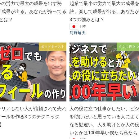
小の労力で最大の成果を出す秘
起業で最小の労力で最大の成果
て成果が出る。あなたが持ってる
訣。楽して成果が出る。あなた
とは？
3つの強みとは？
日本
河野竜夫
ポッドキャスト
すぐに役立つ
ャリアもない人が信頼されて売れ
人の役に立つ仕事がしたい、ビ
ィールを作る3つのテクニック
を助けたいと思っている人によ
回】
なる勘違い。人を助けとか人の
いとかは100年早い僕たち私たち