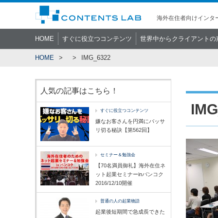
海外在住者向けインター
HOME
すぐに役立つコンテンツ
世界中からクライアントの
HOME
IMG_6322
人気の記事はこちら！
IMG
すぐに役立つコンテンツ
嫌なお客さんを円満にバッサ
リ切る秘訣【第562回】
セミナー＆勉強会
【70名満員御礼】海外在住ネ
ット起業セミナーinバンコク
2016/12/10開催
普通の人の起業物語
起業後短期間で急成長できた