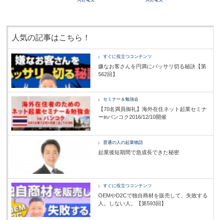
河野竜夫
河野竜夫
人気の記事はこちら！
すぐに役立つコンテンツ
嫌なお客さんを円満にバッサリ切る秘訣【第
562回】
セミナー＆勉強会
【70名満員御礼】海外在住ネット起業セミナ
ーinバンコク2016/12/10開催
普通の人の起業物語
起業後短期間で急成長できた秘密
すぐに役立つコンテンツ
OEMやD2Cで独自商材を販売して、失敗する
人。しない人。【第593回】