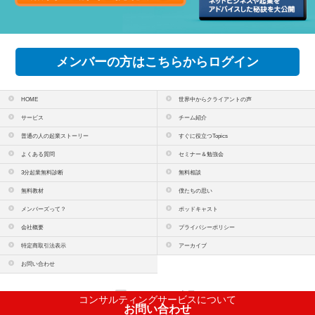
メンバーの方はこちらからログイン
HOME
世界中からクライアントの声
サービス
チーム紹介
普通の人の起業ストーリー
すぐに役立つTopics
よくある質問
セミナー＆勉強会
3分起業無料診断
無料相談
無料教材
僕たちの思い
メンバーズって？
ポッドキャスト
会社概要
プライバシーポリシー
特定商取引法表示
アーカイブ
お問い合わせ
PCサイトを表示
コンサルティングサービスについて
お問い合わせ
copyright(c)
株式会社コンテンツラボ
All Rights Reserved.