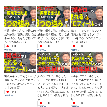
起業で最小の労力で最大の
起業で最小の労力で最大の
実績もキャリアもない人が
成果を出す秘訣。楽して成
成果を出す秘訣。楽して成
信頼されて売れるプロフィ
果が出る。あなたが持って
果が出る。あなたが持って
ールを作る3つのテクニッ
る3つの強みとは？
る3つの強みとは？
ク【第840回】
日本
日本
日本
河野竜夫
河野竜夫
河野竜夫
実績もキャリアもない人が
人の役に立つ仕事がした
人の役に立つ仕事がした
信頼されて売れるプロフィ
い、ビジネスで人を助けた
い、ビジネスで人を助けた
ールを作る3つのテクニッ
いと思っている人によくあ
いと思っている人によくあ
ク【第840回】
る大いなる勘違い。人を助
る大いなる勘違い。人を助
けとか人の役に立ちたいと
けとか人の役に立ちたいと
日本
かは100年早い僕たち私た
かは100年早い僕たち私た
河野竜夫
ち
ち
日本
日本