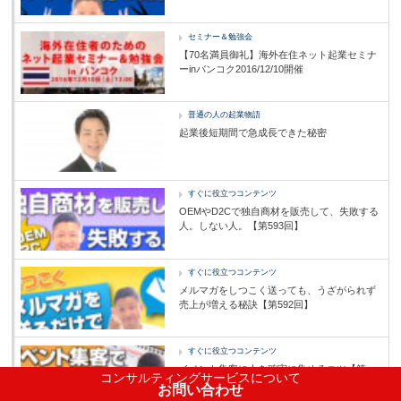
セミナー＆勉強会
【70名満員御礼】海外在住ネット起業セミナ
ーinバンコク2016/12/10開催
普通の人の起業物語
起業後短期間で急成長できた秘密
すぐに役立つコンテンツ
OEMやD2Cで独自商材を販売して、失敗する
人。しない人。【第593回】
すぐに役立つコンテンツ
メルマガをしつこく送っても、うざがられず
売上が増える秘訣【第592回】
すぐに役立つコンテンツ
イベント集客に人を確実に集めるコツ【第
コンサルティングサービスについて
591回】
お問い合わせ