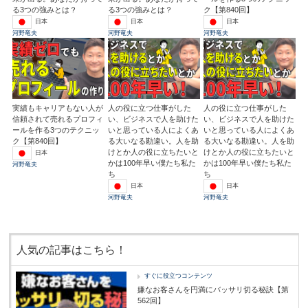
る3つの強みとは？
る3つの強みとは？
ク【第840回】
日本
日本
日本
河野竜夫
河野竜夫
河野竜夫
実績もキャリアもない人が
人の役に立つ仕事がした
人の役に立つ仕事がした
信頼されて売れるプロフィ
い、ビジネスで人を助けた
い、ビジネスで人を助けた
ールを作る3つのテクニッ
いと思っている人によくあ
いと思っている人によくあ
ク【第840回】
る大いなる勘違い。人を助
る大いなる勘違い。人を助
けとか人の役に立ちたいと
けとか人の役に立ちたいと
日本
かは100年早い僕たち私た
かは100年早い僕たち私た
河野竜夫
ち
ち
日本
日本
河野竜夫
河野竜夫
人気の記事はこちら！
すぐに役立つコンテンツ
嫌なお客さんを円満にバッサリ切る秘訣【第
562回】