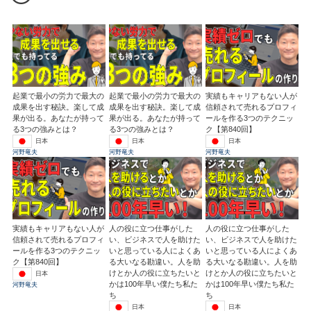
起業で最小の労力で最大の
起業で最小の労力で最大の
実績もキャリアもない人が
成果を出す秘訣。楽して成
成果を出す秘訣。楽して成
信頼されて売れるプロフィ
果が出る。あなたが持って
果が出る。あなたが持って
ールを作る3つのテクニッ
る3つの強みとは？
る3つの強みとは？
ク【第840回】
日本
日本
日本
河野竜夫
河野竜夫
河野竜夫
実績もキャリアもない人が
人の役に立つ仕事がした
人の役に立つ仕事がした
信頼されて売れるプロフィ
い、ビジネスで人を助けた
い、ビジネスで人を助けた
ールを作る3つのテクニッ
いと思っている人によくあ
いと思っている人によくあ
ク【第840回】
る大いなる勘違い。人を助
る大いなる勘違い。人を助
けとか人の役に立ちたいと
けとか人の役に立ちたいと
日本
かは100年早い僕たち私た
かは100年早い僕たち私た
河野竜夫
ち
ち
日本
日本