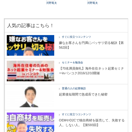
河野竜夫
河野竜夫
人気の記事はこちら！
すぐに役立つコンテンツ
嫌なお客さんを円満にバッサリ切る秘訣【第
562回】
セミナー＆勉強会
【70名満員御礼】海外在住ネット起業セミナ
ーinバンコク2016/12/10開催
普通の人の起業物語
起業後短期間で急成長できた秘密
すぐに役立つコンテンツ
OEMやD2Cで独自商材を販売して、失敗する
人。しない人。【第593回】