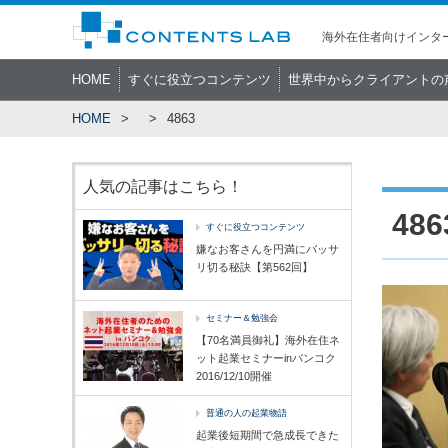
海外在住者向けインター
HOME
すぐに役立つコンテンツ
世界中からクライアントの
HOME
4863
人気の記事はこちら！
486
すぐに役立つコンテンツ
嫌なお客さんを円満にバッサ
リ切る秘訣【第562回】
セミナー＆勉強会
【70名満員御礼】海外在住ネ
ット起業セミナーinバンコク
2016/12/10開催
普通の人の起業物語
起業後短期間で急成長できた