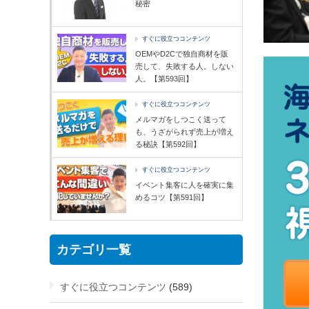
秘密
すぐに役立つコンテンツ
OEMやD2Cで独自商材を販
売して、失敗する人。しない
人。【第593回】
すぐに役立つコンテンツ
メルマガをしつこく送って
も、うざがられず売上が増え
る秘訣【第592回】
すぐに役立つコンテンツ
イベント集客に人を確実に集
めるコツ【第591回】
カテゴリ一覧
すぐに役立つコンテンツ
(589)