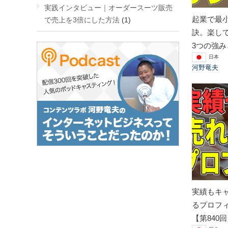
実践インタビュー｜オーダースーツ販売
起業で最
で売上を3倍にした方法
(1)
訣。楽し
3つの強み
日本
河野竜夫
実績もキ
るプロフ
【第840