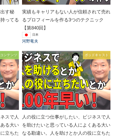
を出す秘
実績もキャリアもない人が信頼されて売れ
が持ってる
るプロフィールを作る3つのテクニック
【第840回】
日本
河野竜夫
コンテンツ
ポッドキャスト
ジネスで人
人の役に立つ仕事がしたい、ビジネスで人
くある大い
を助けたいと思っている人によくある大い
役に立ちた
なる勘違い。人を助けとか人の役に立ちた