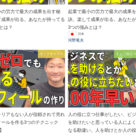
小の労力で最大の成果を出す秘
起業で最小の労力で最大の成果
て成果が出る。あなたが持ってる
訣。楽して成果が出る。あなた
とは？
3つの強みとは？
日本
河野竜夫
ポッドキャスト
すぐに役立つ
ャリアもない人が信頼されて売れ
人の役に立つ仕事がしたい、ビ
ィールを作る3つのテクニック
を助けたいと思っている人によ
回】
なる勘違い。人を助けとか人の