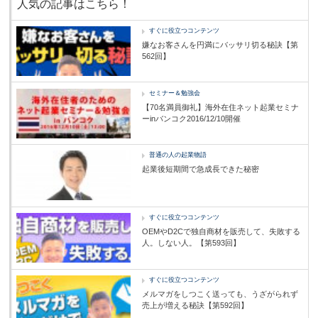
人気の記事はこちら！
すぐに役立つコンテンツ
嫌なお客さんを円満にバッサリ切る秘訣【第
562回】
セミナー＆勉強会
【70名満員御礼】海外在住ネット起業セミナ
ーinバンコク2016/12/10開催
普通の人の起業物語
起業後短期間で急成長できた秘密
すぐに役立つコンテンツ
OEMやD2Cで独自商材を販売して、失敗する
人。しない人。【第593回】
すぐに役立つコンテンツ
メルマガをしつこく送っても、うざがられず
売上が増える秘訣【第592回】