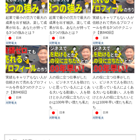
起業で最小の労力で最大の
起業で最小の労力で最大の
実績もキャリアもない人が
成果を出す秘訣。楽して成
成果を出す秘訣。楽して成
信頼されて売れるプロフィ
果が出る。あなたが持って
果が出る。あなたが持って
ールを作る3つのテクニッ
る3つの強みとは？
る3つの強みとは？
ク【第840回】
日本
日本
日本
河野竜夫
河野竜夫
河野竜夫
実績もキャリアもない人が
人の役に立つ仕事がした
人の役に立つ仕事がした
信頼されて売れるプロフィ
い、ビジネスで人を助けた
い、ビジネスで人を助けた
ールを作る3つのテクニッ
いと思っている人によくあ
いと思っている人によくあ
ク【第840回】
る大いなる勘違い。人を助
る大いなる勘違い。人を助
けとか人の役に立ちたいと
けとか人の役に立ちたいと
日本
かは100年早い僕たち私た
かは100年早い僕たち私た
河野竜夫
ち
ち
日本
日本
河野竜夫
河野竜夫