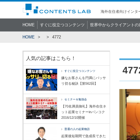
海外在住者向けインター
HOME
すぐに役立つコンテンツ
世界中からクライアントの
HOME
4772
人気の記事はこちら！
477
すぐに役立つコンテンツ
嫌なお客さんを円満にバッサ
リ切る秘訣【第562回】
セミナー＆勉強会
【70名満員御礼】海外在住ネ
ット起業セミナーinバンコク
2016/12/10開催
普通の人の起業物語
起業後短期間で急成長できた