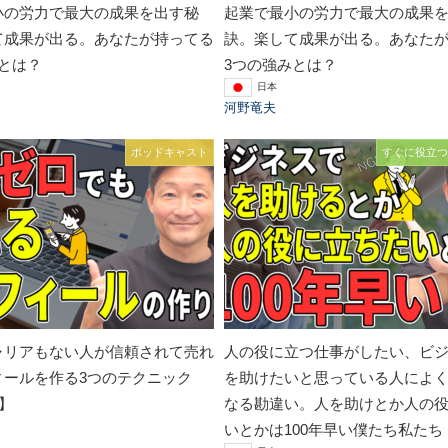
小の労力で最大の成果を出す秘
起業で最小の労力で最大の成果
て成果が出る。あなたが持ってる
訣。楽して成果が出る。あなた
とは？
3つの強みとは？
日本
河野竜夫
ポッドキャスト
すぐに役立つ
ャリアもない人が信頼されて売れ
人の役に立つ仕事がしたい、ビ
ィールを作る3つのテクニック
を助けたいと思っている人によ
回】
なる勘違い。人を助けとか人の
いとかは100年早い僕たち私たち