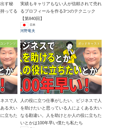
を出す秘
実績もキャリアもない人が信頼されて売れ
が持ってる
るプロフィールを作る3つのテクニック
【第840回】
日本
河野竜夫
コンテンツ
ポッドキャスト
ジネスで人
人の役に立つ仕事がしたい、ビジネスで人
くある大い
を助けたいと思っている人によくある大い
役に立ちた
なる勘違い。人を助けとか人の役に立ちた
いとかは100年早い僕たち私たち