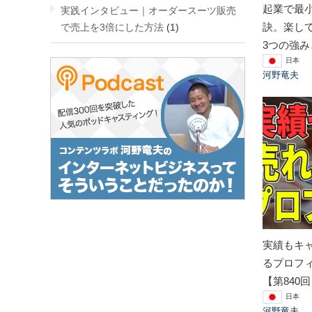
起業で最
実践インタビュー｜オーダースーツ販売
訣。楽し
で売上を3倍にした方法
(1)
3つの強み
日本
河野竜夫
実績もキ
るプロフ
【第840
日本
河野竜夫