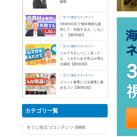
秘密
すぐに役立つコンテンツ
OEMやD2Cで独自商材を販
売して、失敗する人。しない
人。【第593回】
すぐに役立つコンテンツ
メルマガをしつこく送って
も、うざがられず売上が増え
る秘訣【第592回】
すぐに役立つコンテンツ
イベント集客に人を確実に集
めるコツ【第591回】
カテゴリ一覧
すぐに役立つコンテンツ
(589)