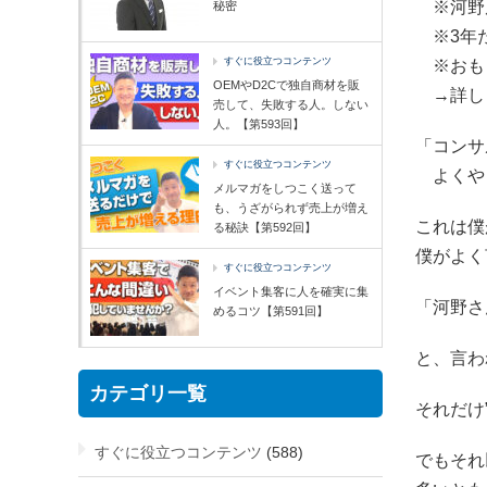
※河野
秘密
※3年
すぐに役立つコンテンツ
※おも
OEMやD2Cで独自商材を販
→詳し
売して、失敗する人。しない
人。【第593回】
「コンサ
すぐに役立つコンテンツ
よくや
メルマガをしつこく送って
も、うざがられず売上が増え
これは僕
る秘訣【第592回】
僕がよく
すぐに役立つコンテンツ
イベント集客に人を確実に集
「河野さ
めるコツ【第591回】
と、言わ
カテゴリ一覧
それだけ
すぐに役立つコンテンツ
(588)
でもそれ