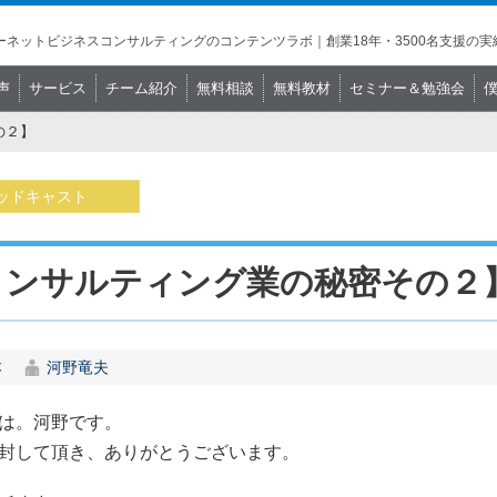
ネットビジネスコンサルティングのコンテンツラボ｜創業18年・3500名支援の実
声
サービス
チーム紹介
無料相談
無料教材
セミナー＆勉強会
の２】
ッドキャスト
コンサルティング業の秘密その２
本
河野竜夫
は。河野です。
封して頂き、ありがとうございます。