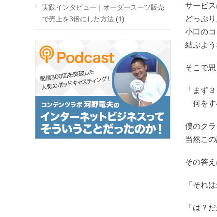
サービス
実践インタビュー｜オーダースーツ販売
どっぷり
で売上を3倍にした方法
(1)
小口のコ
結ぶよう
そこで思
「まず３
何をす
僕のクラ
当然この
その答え
「それは
「は？だ