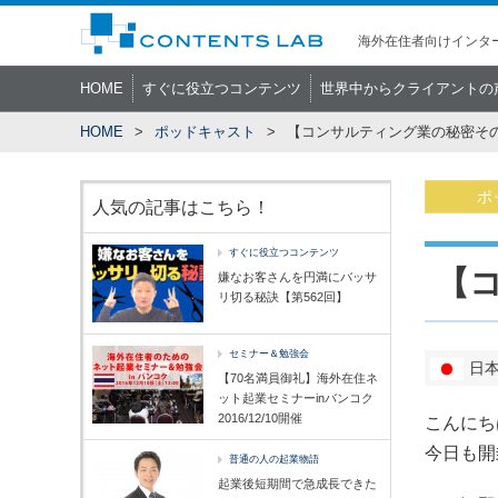
海外在住者向けインター
HOME
すぐに役立つコンテンツ
世界中からクライアントの
HOME
ポッドキャスト
【コンサルティング業の秘密そ
ポ
人気の記事はこちら！
すぐに役立つコンテンツ
【
嫌なお客さんを円満にバッサ
リ切る秘訣【第562回】
セミナー＆勉強会
日
【70名満員御礼】海外在住ネ
ット起業セミナーinバンコク
2016/12/10開催
こんにち
今日も開
普通の人の起業物語
起業後短期間で急成長できた