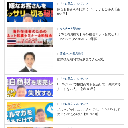
すぐに役立つコンテンツ
嫌なお客さんを円満にバッサリ切る秘訣【第
562回】
セミナー＆勉強会
【70名満員御礼】海外在住ネット起業セミナ
ーinバンコク2016/12/10開催
普通の人の起業物語
起業後短期間で急成長できた秘密
すぐに役立つコンテンツ
OEMやD2Cで独自商材を販売して、失敗する
人。しない人。【第593回】
すぐに役立つコンテンツ
メルマガをしつこく送っても、うざがられず
売上が増える秘訣【第592回】