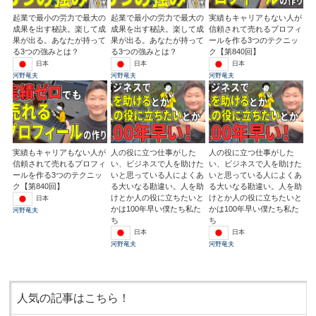
起業で最小の労力で最大の
起業で最小の労力で最大の
実績もキャリアもない人が
成果を出す秘訣。楽して成
成果を出す秘訣。楽して成
信頼されて売れるプロフィ
果が出る。あなたが持って
果が出る。あなたが持って
ールを作る3つのテクニッ
る3つの強みとは？
る3つの強みとは？
ク【第840回】
日本
日本
日本
河野竜夫
河野竜夫
河野竜夫
実績もキャリアもない人が
人の役に立つ仕事がした
人の役に立つ仕事がした
信頼されて売れるプロフィ
い、ビジネスで人を助けた
い、ビジネスで人を助けた
ールを作る3つのテクニッ
いと思っている人によくあ
いと思っている人によくあ
ク【第840回】
る大いなる勘違い。人を助
る大いなる勘違い。人を助
けとか人の役に立ちたいと
けとか人の役に立ちたいと
日本
かは100年早い僕たち私た
かは100年早い僕たち私た
河野竜夫
ち
ち
日本
日本
河野竜夫
河野竜夫
人気の記事はこちら！