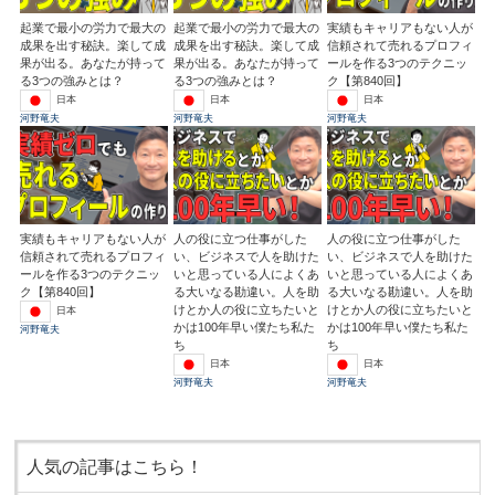
起業で最小の労力で最大の
起業で最小の労力で最大の
実績もキャリアもない人が
成果を出す秘訣。楽して成
成果を出す秘訣。楽して成
信頼されて売れるプロフィ
果が出る。あなたが持って
果が出る。あなたが持って
ールを作る3つのテクニッ
る3つの強みとは？
る3つの強みとは？
ク【第840回】
日本
日本
日本
河野竜夫
河野竜夫
河野竜夫
実績もキャリアもない人が
人の役に立つ仕事がした
人の役に立つ仕事がした
信頼されて売れるプロフィ
い、ビジネスで人を助けた
い、ビジネスで人を助けた
ールを作る3つのテクニッ
いと思っている人によくあ
いと思っている人によくあ
ク【第840回】
る大いなる勘違い。人を助
る大いなる勘違い。人を助
けとか人の役に立ちたいと
けとか人の役に立ちたいと
日本
かは100年早い僕たち私た
かは100年早い僕たち私た
河野竜夫
ち
ち
日本
日本
河野竜夫
河野竜夫
人気の記事はこちら！