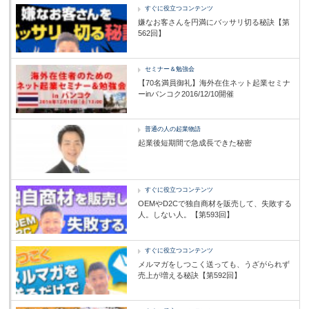
すぐに役立つコンテンツ
嫌なお客さんを円満にバッサリ切る秘訣【第
562回】
セミナー＆勉強会
【70名満員御礼】海外在住ネット起業セミナ
ーinバンコク2016/12/10開催
普通の人の起業物語
起業後短期間で急成長できた秘密
すぐに役立つコンテンツ
OEMやD2Cで独自商材を販売して、失敗する
人。しない人。【第593回】
すぐに役立つコンテンツ
メルマガをしつこく送っても、うざがられず
売上が増える秘訣【第592回】