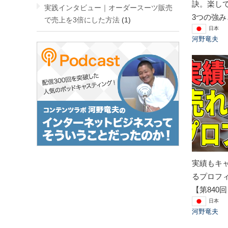
訣。楽し
実践インタビュー｜オーダースーツ販売
3つの強み
で売上を3倍にした方法
(1)
日本
河野竜夫
実績もキ
るプロフ
【第840
日本
河野竜夫