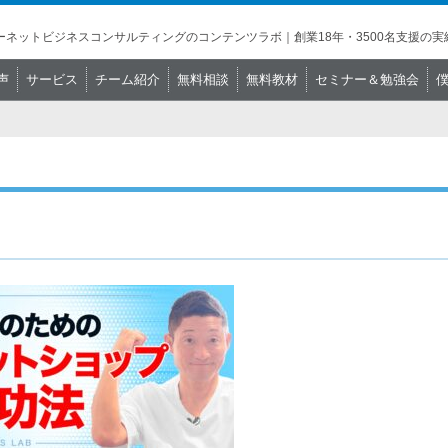
ネットビジネスコンサルティングのコンテンツラボ｜創業18年・3500名支援の実
声
サービス
チーム紹介
無料相談
無料教材
セミナー＆勉強会