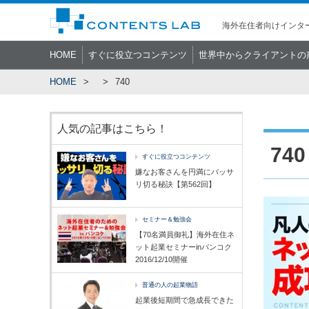
海外在住者向けインター
HOME
すぐに役立つコンテンツ
世界中からクライアントの
HOME
740
人気の記事はこちら！
740
すぐに役立つコンテンツ
嫌なお客さんを円満にバッサ
リ切る秘訣【第562回】
セミナー＆勉強会
【70名満員御礼】海外在住ネ
ット起業セミナーinバンコク
2016/12/10開催
普通の人の起業物語
起業後短期間で急成長できた