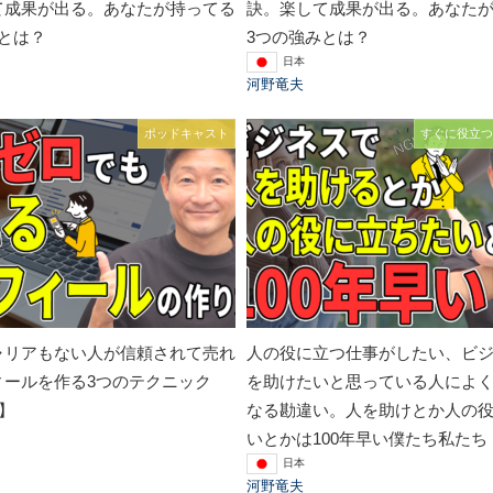
て成果が出る。あなたが持ってる
訣。楽して成果が出る。あなた
とは？
3つの強みとは？
日本
河野竜夫
ポッドキャスト
すぐに役立つ
ャリアもない人が信頼されて売れ
人の役に立つ仕事がしたい、ビ
ィールを作る3つのテクニック
を助けたいと思っている人によ
回】
なる勘違い。人を助けとか人の
いとかは100年早い僕たち私たち
日本
河野竜夫