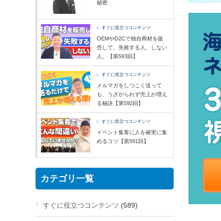
秘密
すぐに役立つコンテンツ
OEMやD2Cで独自商材を販
売して、失敗する人。しない
人。【第593回】
すぐに役立つコンテンツ
メルマガをしつこく送って
も、うざがられず売上が増え
る秘訣【第592回】
すぐに役立つコンテンツ
イベント集客に人を確実に集
めるコツ【第591回】
カテゴリ一覧
すぐに役立つコンテンツ
(589)