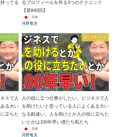
が持ってる
るプロフィールを作る3つのテクニック
【第840回】
日本
河野竜夫
コンテンツ
ポッドキャスト
ジネスで人
人の役に立つ仕事がしたい、ビジネスで人
くある大い
を助けたいと思っている人によくある大い
役に立ちた
なる勘違い。人を助けとか人の役に立ちた
いとかは100年早い僕たち私たち
日本
河野竜夫