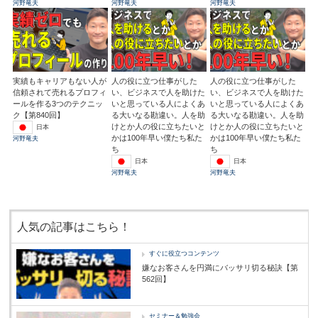
河野竜夫
河野竜夫
河野竜夫
実績もキャリアもない人が
人の役に立つ仕事がした
人の役に立つ仕事がした
信頼されて売れるプロフィ
い、ビジネスで人を助けた
い、ビジネスで人を助けた
ールを作る3つのテクニッ
いと思っている人によくあ
いと思っている人によくあ
ク【第840回】
る大いなる勘違い。人を助
る大いなる勘違い。人を助
けとか人の役に立ちたいと
けとか人の役に立ちたいと
日本
かは100年早い僕たち私た
かは100年早い僕たち私た
河野竜夫
ち
ち
日本
日本
河野竜夫
河野竜夫
人気の記事はこちら！
すぐに役立つコンテンツ
嫌なお客さんを円満にバッサリ切る秘訣【第
562回】
セミナー＆勉強会