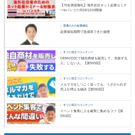
【70名満員御礼】海外在住ネット起業セミナ
ーinバンコク2016/12/10開催
普通の人の起業物語
起業後短期間で急成長できた秘密
すぐに役立つコンテンツ
OEMやD2Cで独自商材を販売して、失敗する
人。しない人。【第593回】
すぐに役立つコンテンツ
メルマガをしつこく送っても、うざがられず
売上が増える秘訣【第592回】
すぐに役立つコンテンツ
イベント集客に人を確実に集めるコツ【第
591回】