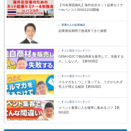
【70名満員御礼】海外在住ネット起業セミナ
ーinバンコク2016/12/10開催
普通の人の起業物語
起業後短期間で急成長できた秘密
すぐに役立つコンテンツ
OEMやD2Cで独自商材を販売して、失敗する
人。しない人。【第593回】
すぐに役立つコンテンツ
メルマガをしつこく送っても、うざがられず
売上が増える秘訣【第592回】
すぐに役立つコンテンツ
イベント集客に人を確実に集めるコツ【第
591回】