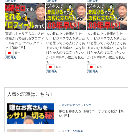
河野竜夫
河野竜夫
河野竜夫
実績もキャリアもない人が
人の役に立つ仕事がした
人の役に立つ仕事がした
信頼されて売れるプロフィ
い、ビジネスで人を助けた
い、ビジネスで人を助けた
ールを作る3つのテクニッ
いと思っている人によくあ
いと思っている人によくあ
ク【第840回】
る大いなる勘違い。人を助
る大いなる勘違い。人を助
けとか人の役に立ちたいと
けとか人の役に立ちたいと
日本
かは100年早い僕たち私た
かは100年早い僕たち私た
河野竜夫
ち
ち
日本
日本
河野竜夫
河野竜夫
人気の記事はこちら！
すぐに役立つコンテンツ
嫌なお客さんを円満にバッサリ切る秘訣【第
562回】
セミナー＆勉強会