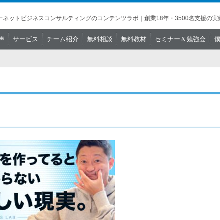
ネットビジネスコンサルティングのコンテンツラボ｜創業18年・3500名支援の実
声
サービス
チーム紹介
無料相談
無料教材
セミナー＆勉強会