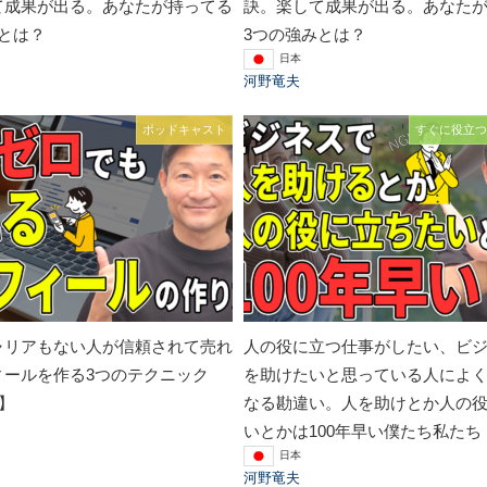
て成果が出る。あなたが持ってる
訣。楽して成果が出る。あなた
とは？
3つの強みとは？
日本
河野竜夫
ポッドキャスト
すぐに役立つ
ャリアもない人が信頼されて売れ
人の役に立つ仕事がしたい、ビ
ィールを作る3つのテクニック
を助けたいと思っている人によ
回】
なる勘違い。人を助けとか人の
いとかは100年早い僕たち私たち
日本
河野竜夫