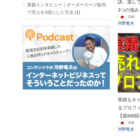
訣。楽し
実践インタビュー｜オーダースーツ販売
3つの強み
で売上を3倍にした方法
(1)
日本
河野竜夫
実績もキ
るプロフ
【第840
日本
河野竜夫