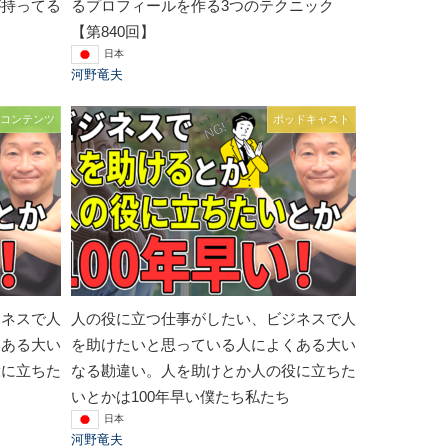
が持ってる
るプロフィールを作る3つのテクニック
【第840回】
日本
河野竜夫
コンテンツ
ポッドキャスト
ジネスで人
人の役に立つ仕事がしたい、ビジネスで人
くある大い
を助けたいと思っている人によくある大い
役に立ちた
なる勘違い。人を助けとか人の役に立ちた
いとかは100年早い僕たち私たち
日本
河野竜夫