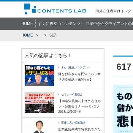
海外在住者向けインター
HOME
すぐに役立つコンテンツ
世界中からクライアントの
HOME
617
人気の記事はこちら！
617
すぐに役立つコンテンツ
嫌なお客さんを円満にバッサ
リ切る秘訣【第562回】
セミナー＆勉強会
【70名満員御礼】海外在住ネ
ット起業セミナーinバンコク
2016/12/10開催
普通の人の起業物語
起業後短期間で急成長できた