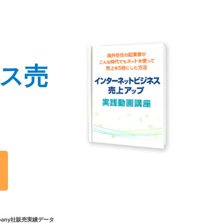
ス
売
ompany社販売実績データ