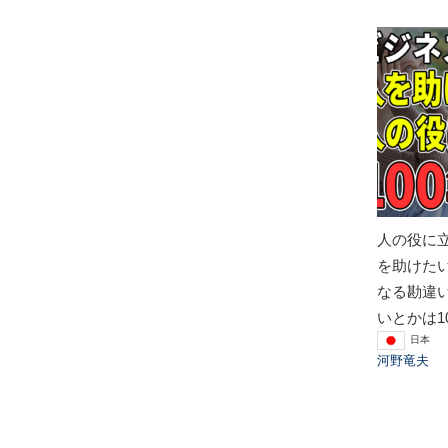
人の役に
を助けた
なる勘違
いとかは1
日本
河野竜夫