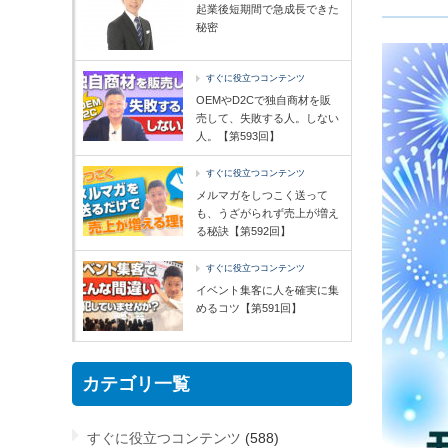
起業後短期間で急成長できた
秘密
すぐに役立つコンテンツ
OEMやD2Cで独自商材を販
売して、失敗する人。しない
人。【第593回】
すぐに役立つコンテンツ
メルマガをしつこく送って
も、うざがられず売上が増え
る秘訣【第592回】
すぐに役立つコンテンツ
イベント集客に人を確実に集
めるコツ【第591回】
カテゴリ一覧
すぐに役立つコンテンツ
(588)