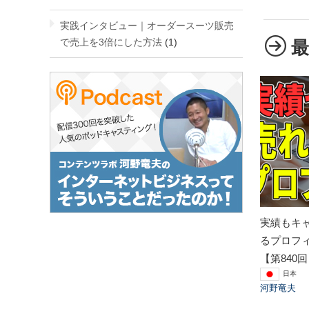
実践インタビュー｜オーダースーツ販売
で売上を3倍にした方法
(1)
実績もキ
るプロフ
【第840
日本
河野竜夫