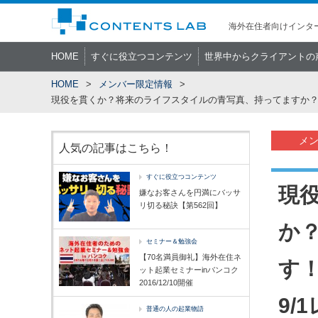
海外在住者向けインター
HOME
すぐに役立つコンテンツ
世界中からクライアントの
HOME
メンバー限定情報
現役を貫くか？将来のライフスタイルの青写真、持ってますか？
メ
人気の記事はこちら！
すぐに役立つコンテンツ
現
嫌なお客さんを円満にバッサ
リ切る秘訣【第562回】
か
セミナー＆勉強会
【70名満員御礼】海外在住ネ
す
ット起業セミナーinバンコク
2016/12/10開催
9/
普通の人の起業物語