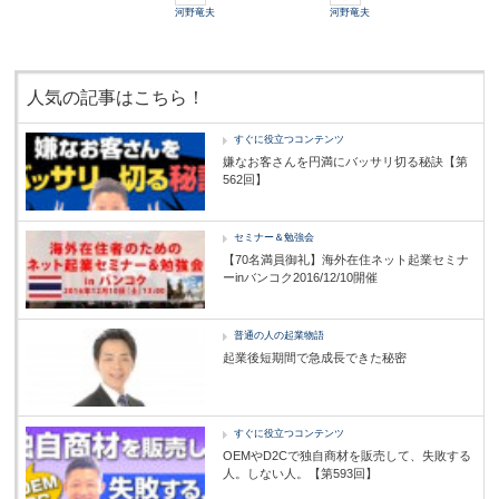
河野竜夫
河野竜夫
人気の記事はこちら！
すぐに役立つコンテンツ
嫌なお客さんを円満にバッサリ切る秘訣【第
562回】
セミナー＆勉強会
【70名満員御礼】海外在住ネット起業セミナ
ーinバンコク2016/12/10開催
普通の人の起業物語
起業後短期間で急成長できた秘密
すぐに役立つコンテンツ
OEMやD2Cで独自商材を販売して、失敗する
人。しない人。【第593回】