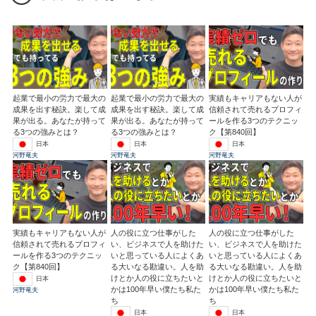
起業で最小の労力で最大の
起業で最小の労力で最大の
実績もキャリアもない人が
成果を出す秘訣。楽して成
成果を出す秘訣。楽して成
信頼されて売れるプロフィ
果が出る。あなたが持って
果が出る。あなたが持って
ールを作る3つのテクニッ
る3つの強みとは？
る3つの強みとは？
ク【第840回】
日本
日本
日本
河野竜夫
河野竜夫
河野竜夫
実績もキャリアもない人が
人の役に立つ仕事がした
人の役に立つ仕事がした
信頼されて売れるプロフィ
い、ビジネスで人を助けた
い、ビジネスで人を助けた
ールを作る3つのテクニッ
いと思っている人によくあ
いと思っている人によくあ
ク【第840回】
る大いなる勘違い。人を助
る大いなる勘違い。人を助
けとか人の役に立ちたいと
けとか人の役に立ちたいと
日本
かは100年早い僕たち私た
かは100年早い僕たち私た
河野竜夫
ち
ち
日本
日本