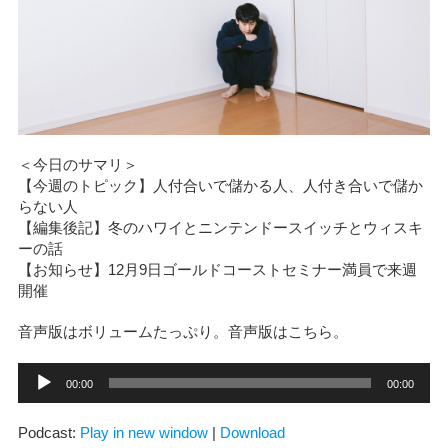
＜今日のサマリ＞
【今週のトピック】人付合いで儲かる人、人付き合いで儲か
らない人
【編集後記】冬のハワイとニンテンドースイッチとウィスキ
ーの話
【お知らせ】12月9日ゴールドコーストセミナー満員で来週
開催
音声版はボリュームたっぷり。音声版はこちら。
音
00:00
00:00
声
プ
レ
Podcast:
Play in new window
|
Download
ー