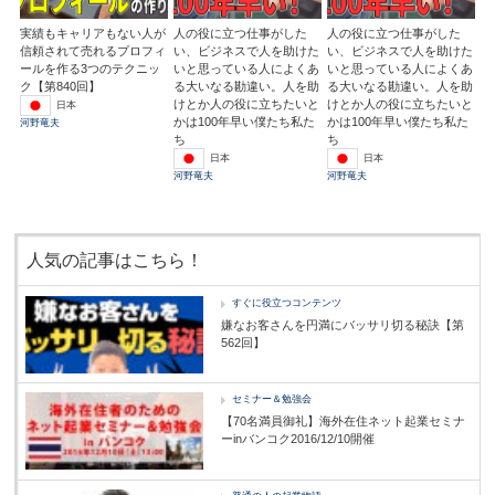
実績もキャリアもない人が
人の役に立つ仕事がした
人の役に立つ仕事がした
信頼されて売れるプロフィ
い、ビジネスで人を助けた
い、ビジネスで人を助けた
ールを作る3つのテクニッ
いと思っている人によくあ
いと思っている人によくあ
ク【第840回】
る大いなる勘違い。人を助
る大いなる勘違い。人を助
けとか人の役に立ちたいと
けとか人の役に立ちたいと
日本
かは100年早い僕たち私た
かは100年早い僕たち私た
河野竜夫
ち
ち
日本
日本
河野竜夫
河野竜夫
人気の記事はこちら！
すぐに役立つコンテンツ
嫌なお客さんを円満にバッサリ切る秘訣【第
562回】
セミナー＆勉強会
【70名満員御礼】海外在住ネット起業セミナ
ーinバンコク2016/12/10開催