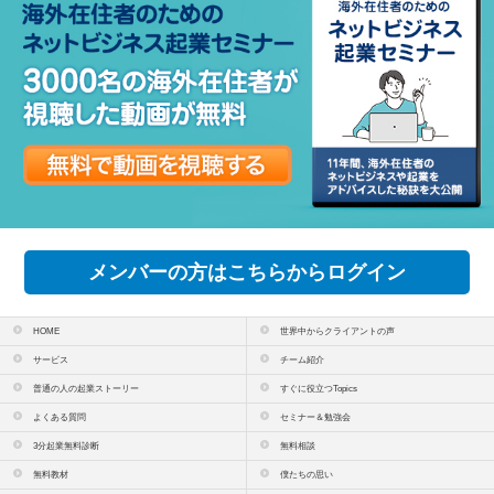
メンバーの方はこちらからログイン
HOME
世界中からクライアントの声
サービス
チーム紹介
普通の人の起業ストーリー
すぐに役立つTopics
よくある質問
セミナー＆勉強会
3分起業無料診断
無料相談
無料教材
僕たちの思い