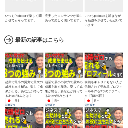
いつもPodcastで楽しく聞
充実したコンテンツが沢山
いつもpodcastを聴きなが
かせてもらってます。
あって楽しく聞いてます。
ら勉強をさせていただいて
います
最新の記事はこちら
起業で最小の労力で最大の
起業で最小の労力で最大の
実績もキャリアもない人が
成果を出す秘訣。楽して成
成果を出す秘訣。楽して成
信頼されて売れるプロフィ
果が出る。あなたが持って
果が出る。あなたが持って
ールを作る3つのテクニッ
る3つの強みとは？
る3つの強みとは？
ク【第840回】
日本
日本
日本
河野竜夫
河野竜夫
河野竜夫