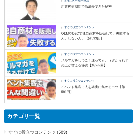
普通の人の起業物語
起業後短期間で急成長できた秘密
すぐに役立つコンテンツ
OEMやD2Cで独自商材を販売して、失敗する
人。しない人。【第593回】
すぐに役立つコンテンツ
メルマガをしつこく送っても、うざがられず
売上が増える秘訣【第592回】
すぐに役立つコンテンツ
イベント集客に人を確実に集めるコツ【第
591回】
カテゴリ一覧
すぐに役立つコンテンツ
(589)