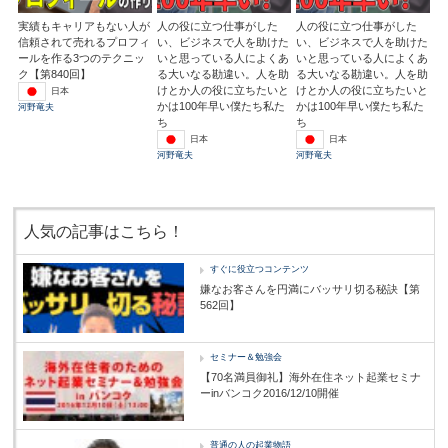
実績もキャリアもない人が
人の役に立つ仕事がした
人の役に立つ仕事がした
信頼されて売れるプロフィ
い、ビジネスで人を助けた
い、ビジネスで人を助けた
ールを作る3つのテクニッ
いと思っている人によくあ
いと思っている人によくあ
ク【第840回】
る大いなる勘違い。人を助
る大いなる勘違い。人を助
けとか人の役に立ちたいと
けとか人の役に立ちたいと
日本
かは100年早い僕たち私た
かは100年早い僕たち私た
河野竜夫
ち
ち
日本
日本
河野竜夫
河野竜夫
人気の記事はこちら！
すぐに役立つコンテンツ
嫌なお客さんを円満にバッサリ切る秘訣【第
562回】
セミナー＆勉強会
【70名満員御礼】海外在住ネット起業セミナ
ーinバンコク2016/12/10開催
普通の人の起業物語