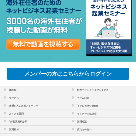
メンバーの方はこちらからログイン
HOME
世界中からクライアントの声
サービス
チーム紹介
普通の人の起業ストーリー
すぐに役立つTopics
よくある質問
セミナー＆勉強会
3分起業無料診断
無料相談
無料教材
僕たちの思い