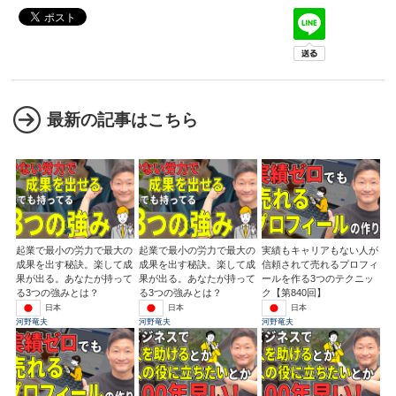
最新の記事はこちら
起業で最小の労力で最大の
起業で最小の労力で最大の
実績もキャリアもない人が
成果を出す秘訣。楽して成
成果を出す秘訣。楽して成
信頼されて売れるプロフィ
果が出る。あなたが持って
果が出る。あなたが持って
ールを作る3つのテクニッ
る3つの強みとは？
る3つの強みとは？
ク【第840回】
日本
日本
日本
河野竜夫
河野竜夫
河野竜夫