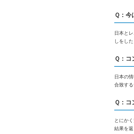
Ｑ：今
日本とレ
しをした
Ｑ：コ
日本の情
合致する
Ｑ：コ
とにかく
結果を返