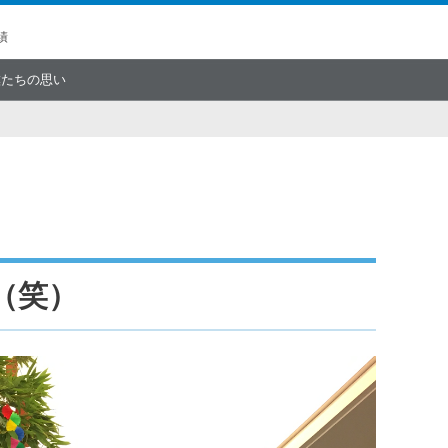
績
僕たちの思い
（笑）