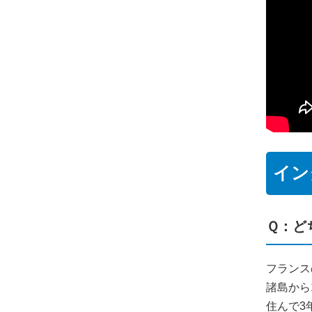
イン
Ｑ：ど
フランス
諸島から
住んで3