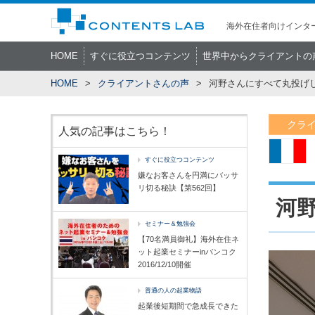
海外在住者向けインター
HOME
すぐに役立つコンテンツ
世界中からクライアントの
HOME
クライアントさんの声
河野さんにすべて丸投げ
クラ
人気の記事はこちら！
すぐに役立つコンテンツ
嫌なお客さんを円満にバッサ
リ切る秘訣【第562回】
河
セミナー＆勉強会
【70名満員御礼】海外在住ネ
ット起業セミナーinバンコク
2016/12/10開催
普通の人の起業物語
起業後短期間で急成長できた