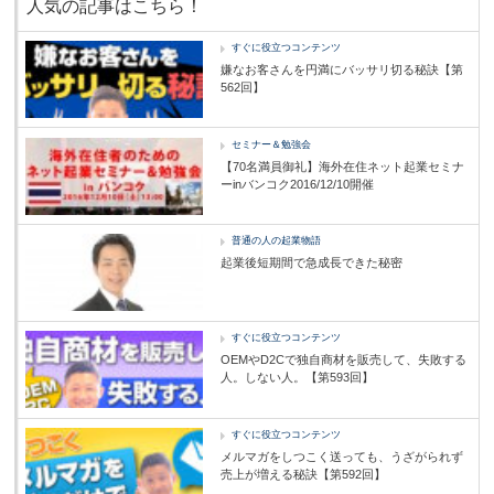
人気の記事はこちら！
すぐに役立つコンテンツ
嫌なお客さんを円満にバッサリ切る秘訣【第
562回】
セミナー＆勉強会
【70名満員御礼】海外在住ネット起業セミナ
ーinバンコク2016/12/10開催
普通の人の起業物語
起業後短期間で急成長できた秘密
すぐに役立つコンテンツ
OEMやD2Cで独自商材を販売して、失敗する
人。しない人。【第593回】
すぐに役立つコンテンツ
メルマガをしつこく送っても、うざがられず
売上が増える秘訣【第592回】