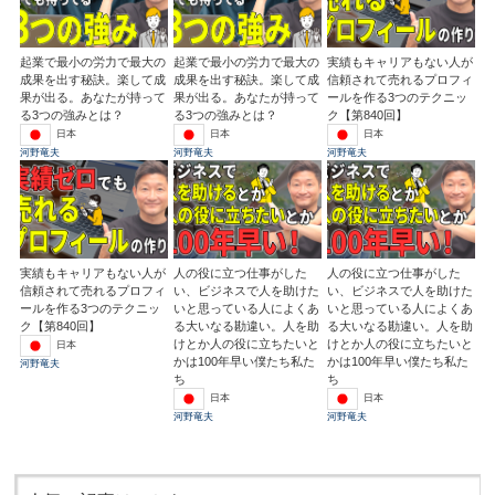
起業で最小の労力で最大の
起業で最小の労力で最大の
実績もキャリアもない人が
成果を出す秘訣。楽して成
成果を出す秘訣。楽して成
信頼されて売れるプロフィ
果が出る。あなたが持って
果が出る。あなたが持って
ールを作る3つのテクニッ
る3つの強みとは？
る3つの強みとは？
ク【第840回】
日本
日本
日本
河野竜夫
河野竜夫
河野竜夫
実績もキャリアもない人が
人の役に立つ仕事がした
人の役に立つ仕事がした
信頼されて売れるプロフィ
い、ビジネスで人を助けた
い、ビジネスで人を助けた
ールを作る3つのテクニッ
いと思っている人によくあ
いと思っている人によくあ
ク【第840回】
る大いなる勘違い。人を助
る大いなる勘違い。人を助
けとか人の役に立ちたいと
けとか人の役に立ちたいと
日本
かは100年早い僕たち私た
かは100年早い僕たち私た
河野竜夫
ち
ち
日本
日本
河野竜夫
河野竜夫