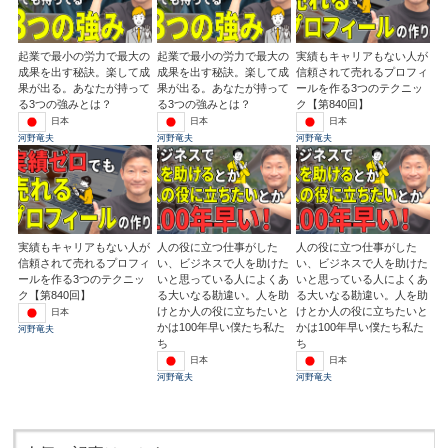
起業で最小の労力で最大の
起業で最小の労力で最大の
実績もキャリアもない人が
成果を出す秘訣。楽して成
成果を出す秘訣。楽して成
信頼されて売れるプロフィ
果が出る。あなたが持って
果が出る。あなたが持って
ールを作る3つのテクニッ
る3つの強みとは？
る3つの強みとは？
ク【第840回】
日本
日本
日本
河野竜夫
河野竜夫
河野竜夫
実績もキャリアもない人が
人の役に立つ仕事がした
人の役に立つ仕事がした
信頼されて売れるプロフィ
い、ビジネスで人を助けた
い、ビジネスで人を助けた
ールを作る3つのテクニッ
いと思っている人によくあ
いと思っている人によくあ
ク【第840回】
る大いなる勘違い。人を助
る大いなる勘違い。人を助
けとか人の役に立ちたいと
けとか人の役に立ちたいと
日本
かは100年早い僕たち私た
かは100年早い僕たち私た
河野竜夫
ち
ち
日本
日本
河野竜夫
河野竜夫