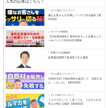
人気の記事はこちら！
すぐに役立つコンテンツ
嫌なお客さんを円満にバッサリ切る秘訣【第
562回】
セミナー＆勉強会
【70名満員御礼】海外在住ネット起業セミナ
ーinバンコク2016/12/10開催
普通の人の起業物語
起業後短期間で急成長できた秘密
すぐに役立つコンテンツ
OEMやD2Cで独自商材を販売して、失敗する
人。しない人。【第593回】
すぐに役立つコンテンツ
メルマガをしつこく送っても、うざがられず
売上が増える秘訣【第592回】