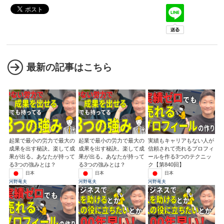
最新の記事はこちら
起業で最小の労力で最大の
起業で最小の労力で最大の
実績もキャリアもない人が
成果を出す秘訣。楽して成
成果を出す秘訣。楽して成
信頼されて売れるプロフィ
果が出る。あなたが持って
果が出る。あなたが持って
ールを作る3つのテクニッ
る3つの強みとは？
る3つの強みとは？
ク【第840回】
日本
日本
日本
河野竜夫
河野竜夫
河野竜夫