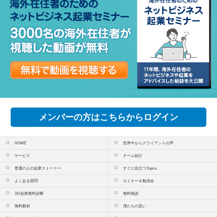
メンバーの方はこちらからログイン
HOME
世界中からクライアントの声
サービス
チーム紹介
普通の人の起業ストーリー
すぐに役立つTopics
よくある質問
セミナー＆勉強会
3分起業無料診断
無料相談
無料教材
僕たちの思い