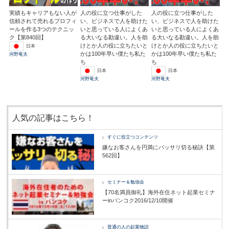
実績もキャリアもない人が
人の役に立つ仕事がした
人の役に立つ仕事がした
信頼されて売れるプロフィ
い、ビジネスで人を助けた
い、ビジネスで人を助けた
ールを作る3つのテクニッ
いと思っている人によくあ
いと思っている人によくあ
ク【第840回】
る大いなる勘違い。人を助
る大いなる勘違い。人を助
けとか人の役に立ちたいと
けとか人の役に立ちたいと
日本
かは100年早い僕たち私た
かは100年早い僕たち私た
河野竜夫
ち
ち
日本
日本
河野竜夫
河野竜夫
人気の記事はこちら！
すぐに役立つコンテンツ
嫌なお客さんを円満にバッサリ切る秘訣【第
562回】
セミナー＆勉強会
【70名満員御礼】海外在住ネット起業セミナ
ーinバンコク2016/12/10開催
普通の人の起業物語