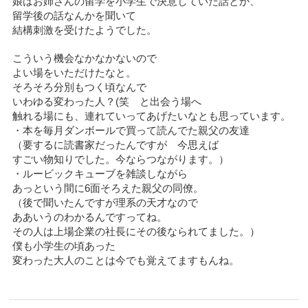
娘はお姉さんの留学を小学生で決意していた話とか、
留学後の話なんかを聞いて
結構刺激を受けたようでした。
こういう機会なかなかないので
よい場をいただけたなと。
そろそろ分別もつく頃なんで
いわゆる変わった人？(笑 と出会う場へ
触れる場にも、連れていってあげたいなとも思っています。
・本を毎月ダンボールで買って読んでた親父の友達
（要するに読書家だったんですが 今思えば
すごい物知りでした。今ならつながります。）
・ルービックキューブを雑談しながら
あっという間に6面そろえた親父の同僚。
（後で聞いたんですが理系の天才なので
ああいうのわかるんですってね。
その人は上場企業の社長にその後なられてました。）
僕も小学生の頃あった
変わった大人のことは今でも覚えてますもんね。