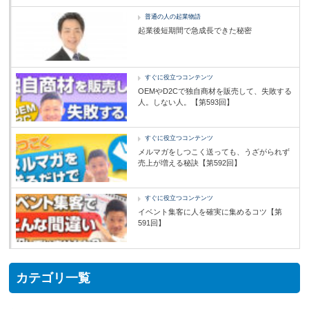
普通の人の起業物語
起業後短期間で急成長できた秘密
すぐに役立つコンテンツ
OEMやD2Cで独自商材を販売して、失敗する
人。しない人。【第593回】
すぐに役立つコンテンツ
メルマガをしつこく送っても、うざがられず
売上が増える秘訣【第592回】
すぐに役立つコンテンツ
イベント集客に人を確実に集めるコツ【第
591回】
カテゴリ一覧