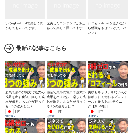
いつもPodcastで楽しく聞
充実したコンテンツが沢山
いつもpodcastを聴きなが
かせてもらってます。
あって楽しく聞いてます。
ら勉強をさせていただいて
います
最新の記事はこちら
起業で最小の労力で最大の
起業で最小の労力で最大の
実績もキャリアもない人が
成果を出す秘訣。楽して成
成果を出す秘訣。楽して成
信頼されて売れるプロフィ
果が出る。あなたが持って
果が出る。あなたが持って
ールを作る3つのテクニッ
る3つの強みとは？
る3つの強みとは？
ク【第840回】
日本
日本
日本
河野竜夫
河野竜夫
河野竜夫