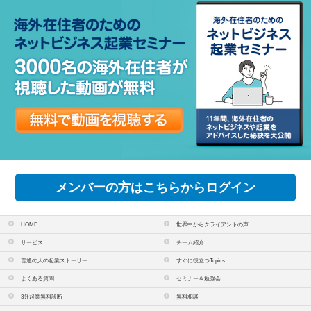
メンバーの方はこちらからログイン
HOME
世界中からクライアントの声
サービス
チーム紹介
普通の人の起業ストーリー
すぐに役立つTopics
よくある質問
セミナー＆勉強会
3分起業無料診断
無料相談