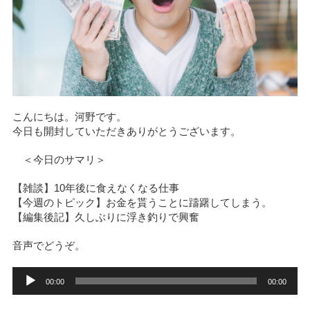
こんにちは。河野です。
今日も開封していただきありがとうございます。
＜今日のサマリ＞
【雑談】10年後に食えなくなる仕事
【今週のトピック】お金を貰うことに躊躇してしまう。
【編集後記】久しぶりに浮き釣りで興奮
音声でどうぞ。
音
00:00
00:00
声
プ
レ