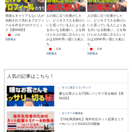
実績もキャリアもない人が
人の役に立つ仕事がした
人の役に立つ仕事がした
信頼されて売れるプロフィ
い、ビジネスで人を助けた
い、ビジネスで人を助けた
ールを作る3つのテクニッ
いと思っている人によくあ
いと思っている人によくあ
ク【第840回】
る大いなる勘違い。人を助
る大いなる勘違い。人を助
けとか人の役に立ちたいと
けとか人の役に立ちたいと
日本
かは100年早い僕たち私た
かは100年早い僕たち私た
河野竜夫
ち
ち
日本
日本
河野竜夫
河野竜夫
人気の記事はこちら！
すぐに役立つコンテンツ
嫌なお客さんを円満にバッサリ切る秘訣【第
562回】
セミナー＆勉強会
【70名満員御礼】海外在住ネット起業セミナ
ーinバンコク2016/12/10開催