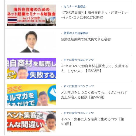
セミナー＆勉強会
【70名満員御礼】海外在住ネット起業セミナ
ーinバンコク2016/12/10開催
普通の人の起業物語
起業後短期間で急成長できた秘密
すぐに役立つコンテンツ
OEMやD2Cで独自商材を販売して、失敗する
人。しない人。【第593回】
すぐに役立つコンテンツ
メルマガをしつこく送っても、うざがられず
売上が増える秘訣【第592回】
すぐに役立つコンテンツ
イベント集客に人を確実に集めるコツ【第
591回】