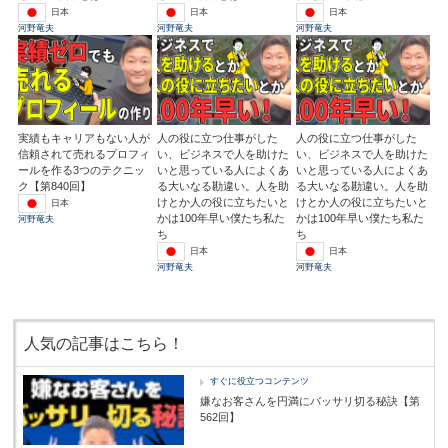
日本
日本
日本
河野竜夫
河野竜夫
河野竜夫
実績もキャリアもない人が
人の役に立つ仕事がした
人の役に立つ仕事がした
信頼されて売れるプロフィ
い、ビジネスで人を助けた
い、ビジネスで人を助けた
ールを作る3つのテクニッ
いと思っている人によくあ
いと思っている人によくあ
ク【第840回】
る大いなる勘違い。人を助
る大いなる勘違い。人を助
けとか人の役に立ちたいと
けとか人の役に立ちたいと
日本
かは100年早い僕たち私た
かは100年早い僕たち私た
河野竜夫
ち
ち
日本
日本
河野竜夫
河野竜夫
人気の記事はこちら！
すぐに役立つコンテンツ
嫌なお客さんを円満にバッサリ切る秘訣【第
562回】