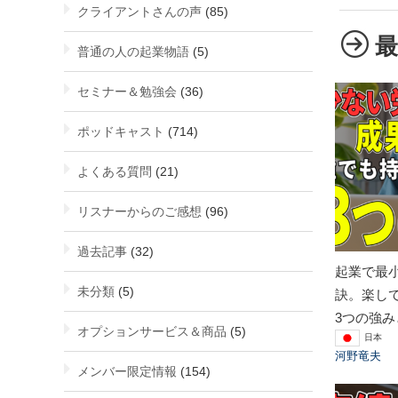
クライアントさんの声
(85)
普通の人の起業物語
(5)
セミナー＆勉強会
(36)
ポッドキャスト
(714)
よくある質問
(21)
リスナーからのご感想
(96)
過去記事
(32)
起業で最
未分類
(5)
訣。楽し
3つの強み
オプションサービス＆商品
(5)
日本
河野竜夫
メンバー限定情報
(154)