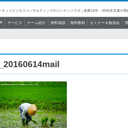
ネットビジネスコンサルティングのコンテンツラボ｜創業18年・3500名支援の実
声
サービス
チーム紹介
無料相談
無料教材
セミナー＆勉強会
_20160614mail