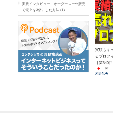
実践インタビュー｜オーダースーツ販売
で売上を3倍にした方法
(1)
実績もキ
るプロフ
【第840
日本
河野竜夫