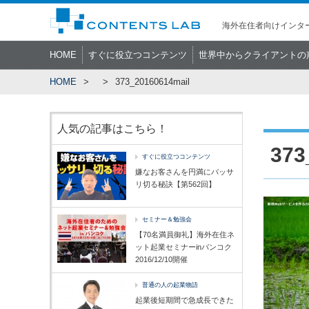
海外在住者向けインター
HOME
すぐに役立つコンテンツ
世界中からクライアントの
HOME
373_20160614mail
人気の記事はこちら！
373
すぐに役立つコンテンツ
嫌なお客さんを円満にバッサ
リ切る秘訣【第562回】
セミナー＆勉強会
【70名満員御礼】海外在住ネ
ット起業セミナーinバンコク
2016/12/10開催
普通の人の起業物語
起業後短期間で急成長できた