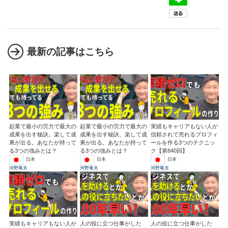
最新の記事はこちら
起業で最小の労力で最大の
起業で最小の労力で最大の
実績もキャリアもない人が
成果を出す秘訣。楽して成
成果を出す秘訣。楽して成
信頼されて売れるプロフィ
果が出る。あなたが持って
果が出る。あなたが持って
ールを作る3つのテクニッ
る3つの強みとは？
る3つの強みとは？
ク【第840回】
日本
日本
日本
河野竜夫
河野竜夫
河野竜夫
実績もキャリアもない人が
人の役に立つ仕事がした
人の役に立つ仕事がした