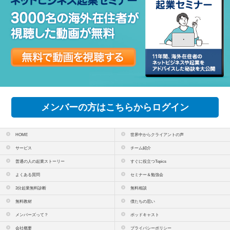
メンバーの方はこちらからログイン
HOME
世界中からクライアントの声
サービス
チーム紹介
普通の人の起業ストーリー
すぐに役立つTopics
よくある質問
セミナー＆勉強会
3分起業無料診断
無料相談
無料教材
僕たちの思い
メンバーズって？
ポッドキャスト
会社概要
プライバシーポリシー