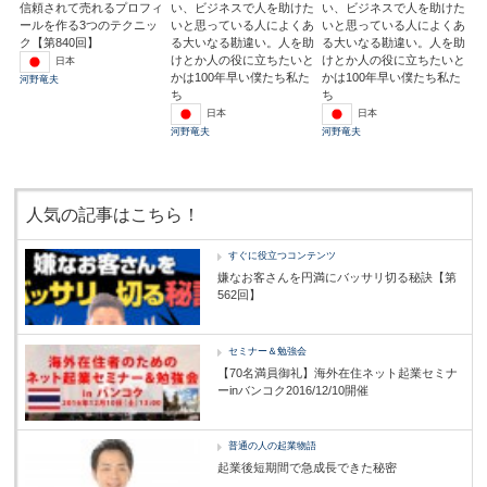
信頼されて売れるプロフィ
い、ビジネスで人を助けた
い、ビジネスで人を助けた
ールを作る3つのテクニッ
いと思っている人によくあ
いと思っている人によくあ
ク【第840回】
る大いなる勘違い。人を助
る大いなる勘違い。人を助
けとか人の役に立ちたいと
けとか人の役に立ちたいと
日本
かは100年早い僕たち私た
かは100年早い僕たち私た
河野竜夫
ち
ち
日本
日本
河野竜夫
河野竜夫
人気の記事はこちら！
すぐに役立つコンテンツ
嫌なお客さんを円満にバッサリ切る秘訣【第
562回】
セミナー＆勉強会
【70名満員御礼】海外在住ネット起業セミナ
ーinバンコク2016/12/10開催
普通の人の起業物語
起業後短期間で急成長できた秘密