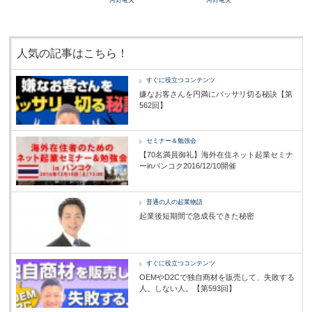
河野竜夫
河野竜夫
人気の記事はこちら！
すぐに役立つコンテンツ
嫌なお客さんを円満にバッサリ切る秘訣【第
562回】
セミナー＆勉強会
【70名満員御礼】海外在住ネット起業セミナ
ーinバンコク2016/12/10開催
普通の人の起業物語
起業後短期間で急成長できた秘密
すぐに役立つコンテンツ
OEMやD2Cで独自商材を販売して、失敗する
人。しない人。【第593回】