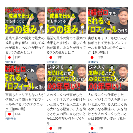
起業で最小の労力で最大の
起業で最小の労力で最大の
実績もキャリアもない人が
成果を出す秘訣。楽して成
成果を出す秘訣。楽して成
信頼されて売れるプロフィ
果が出る。あなたが持って
果が出る。あなたが持って
ールを作る3つのテクニッ
る3つの強みとは？
る3つの強みとは？
ク【第840回】
日本
日本
日本
河野竜夫
河野竜夫
河野竜夫
実績もキャリアもない人が
人の役に立つ仕事がした
人の役に立つ仕事がした
信頼されて売れるプロフィ
い、ビジネスで人を助けた
い、ビジネスで人を助けた
ールを作る3つのテクニッ
いと思っている人によくあ
いと思っている人によくあ
ク【第840回】
る大いなる勘違い。人を助
る大いなる勘違い。人を助
けとか人の役に立ちたいと
けとか人の役に立ちたいと
日本
かは100年早い僕たち私た
かは100年早い僕たち私た
河野竜夫
ち
ち
日本
日本