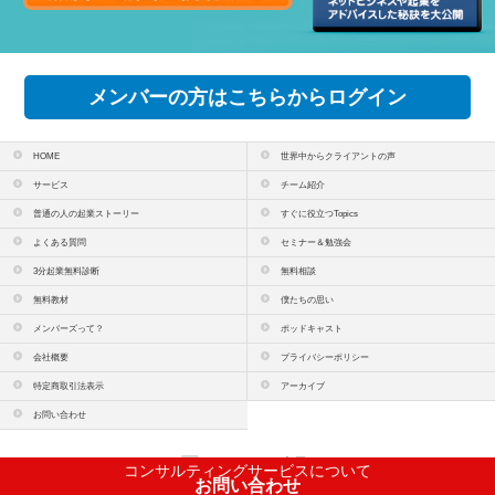
メンバーの方はこちらからログイン
HOME
世界中からクライアントの声
サービス
チーム紹介
普通の人の起業ストーリー
すぐに役立つTopics
よくある質問
セミナー＆勉強会
3分起業無料診断
無料相談
無料教材
僕たちの思い
メンバーズって？
ポッドキャスト
会社概要
プライバシーポリシー
特定商取引法表示
アーカイブ
お問い合わせ
PCサイトを表示
コンサルティングサービスについて
お問い合わせ
copyright(c)
株式会社コンテンツラボ
All Rights Reserved.