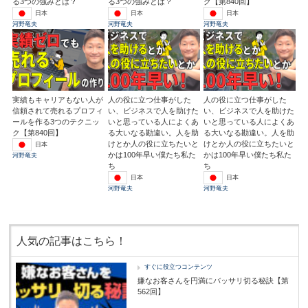
る3つの強みとは？
る3つの強みとは？
ク【第840回】
日本
日本
日本
河野竜夫
河野竜夫
河野竜夫
実績もキャリアもない人が
人の役に立つ仕事がした
人の役に立つ仕事がした
信頼されて売れるプロフィ
い、ビジネスで人を助けた
い、ビジネスで人を助けた
ールを作る3つのテクニッ
いと思っている人によくあ
いと思っている人によくあ
ク【第840回】
る大いなる勘違い。人を助
る大いなる勘違い。人を助
けとか人の役に立ちたいと
けとか人の役に立ちたいと
日本
かは100年早い僕たち私た
かは100年早い僕たち私た
河野竜夫
ち
ち
日本
日本
河野竜夫
河野竜夫
人気の記事はこちら！
すぐに役立つコンテンツ
嫌なお客さんを円満にバッサリ切る秘訣【第
562回】