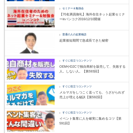
セミナー＆勉強会
【70名満員御礼】海外在住ネット起業セミナ
ーinバンコク2016/12/10開催
普通の人の起業物語
起業後短期間で急成長できた秘密
すぐに役立つコンテンツ
OEMやD2Cで独自商材を販売して、失敗する
人。しない人。【第593回】
すぐに役立つコンテンツ
メルマガをしつこく送っても、うざがられず
売上が増える秘訣【第592回】
すぐに役立つコンテンツ
イベント集客に人を確実に集めるコツ【第
591回】