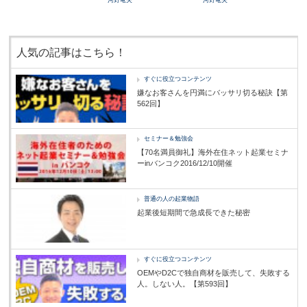
河野竜夫
河野竜夫
人気の記事はこちら！
すぐに役立つコンテンツ
嫌なお客さんを円満にバッサリ切る秘訣【第
562回】
セミナー＆勉強会
【70名満員御礼】海外在住ネット起業セミナ
ーinバンコク2016/12/10開催
普通の人の起業物語
起業後短期間で急成長できた秘密
すぐに役立つコンテンツ
OEMやD2Cで独自商材を販売して、失敗する
人。しない人。【第593回】