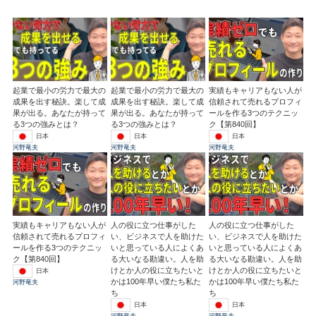
起業で最小の労力で最大の
起業で最小の労力で最大の
実績もキャリアもない人が
成果を出す秘訣。楽して成
成果を出す秘訣。楽して成
信頼されて売れるプロフィ
果が出る。あなたが持って
果が出る。あなたが持って
ールを作る3つのテクニッ
る3つの強みとは？
る3つの強みとは？
ク【第840回】
日本
日本
日本
河野竜夫
河野竜夫
河野竜夫
実績もキャリアもない人が
人の役に立つ仕事がした
人の役に立つ仕事がした
信頼されて売れるプロフィ
い、ビジネスで人を助けた
い、ビジネスで人を助けた
ールを作る3つのテクニッ
いと思っている人によくあ
いと思っている人によくあ
ク【第840回】
る大いなる勘違い。人を助
る大いなる勘違い。人を助
けとか人の役に立ちたいと
けとか人の役に立ちたいと
日本
かは100年早い僕たち私た
かは100年早い僕たち私た
河野竜夫
ち
ち
日本
日本