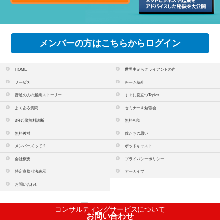
メンバーの方はこちらからログイン
HOME
世界中からクライアントの声
サービス
チーム紹介
普通の人の起業ストーリー
すぐに役立つTopics
よくある質問
セミナー＆勉強会
3分起業無料診断
無料相談
無料教材
僕たちの思い
メンバーズって？
ポッドキャスト
会社概要
プライバシーポリシー
特定商取引法表示
アーカイブ
お問い合わせ
PCサイトを表示
コンサルティングサービスについて
お問い合わせ
copyright(c)
株式会社コンテンツラボ
All Rights Reserved.