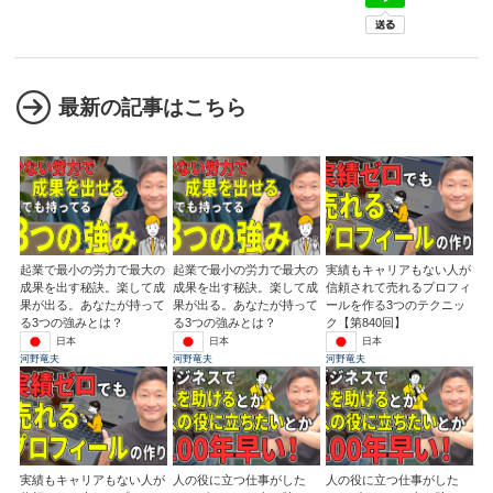
最新の記事はこちら
起業で最小の労力で最大の
起業で最小の労力で最大の
実績もキャリアもない人が
成果を出す秘訣。楽して成
成果を出す秘訣。楽して成
信頼されて売れるプロフィ
果が出る。あなたが持って
果が出る。あなたが持って
ールを作る3つのテクニッ
る3つの強みとは？
る3つの強みとは？
ク【第840回】
日本
日本
日本
河野竜夫
河野竜夫
河野竜夫
実績もキャリアもない人が
人の役に立つ仕事がした
人の役に立つ仕事がした