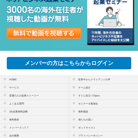
メンバーの方はこちらからログイン
HOME
世界中からクライアントの声
サービス
チーム紹介
普通の人の起業ストーリー
すぐに役立つTopics
よくある質問
セミナー＆勉強会
3分起業無料診断
無料相談
無料教材
僕たちの思い
メンバーズって？
ポッドキャスト
会社概要
プライバシーポリシー