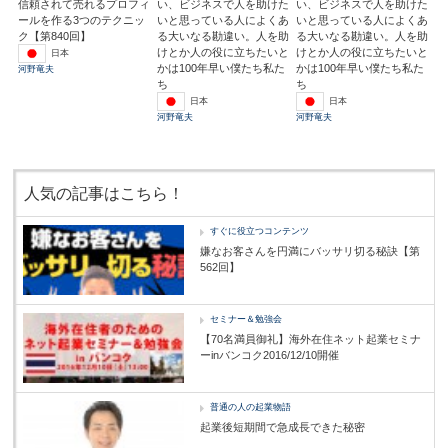
信頼されて売れるプロフィ
い、ビジネスで人を助けた
い、ビジネスで人を助けた
ールを作る3つのテクニッ
いと思っている人によくあ
いと思っている人によくあ
ク【第840回】
る大いなる勘違い。人を助
る大いなる勘違い。人を助
けとか人の役に立ちたいと
けとか人の役に立ちたいと
日本
かは100年早い僕たち私た
かは100年早い僕たち私た
河野竜夫
ち
ち
日本
日本
河野竜夫
河野竜夫
人気の記事はこちら！
すぐに役立つコンテンツ
嫌なお客さんを円満にバッサリ切る秘訣【第
562回】
セミナー＆勉強会
【70名満員御礼】海外在住ネット起業セミナ
ーinバンコク2016/12/10開催
普通の人の起業物語
起業後短期間で急成長できた秘密