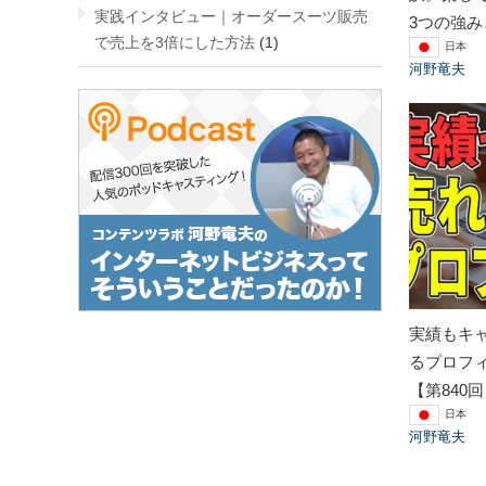
実践インタビュー｜オーダースーツ販売
3つの強み
で売上を3倍にした方法
(1)
日本
河野竜夫
実績もキ
るプロフ
【第840
日本
河野竜夫