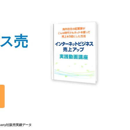
ス
売
ompany社販売実績データ