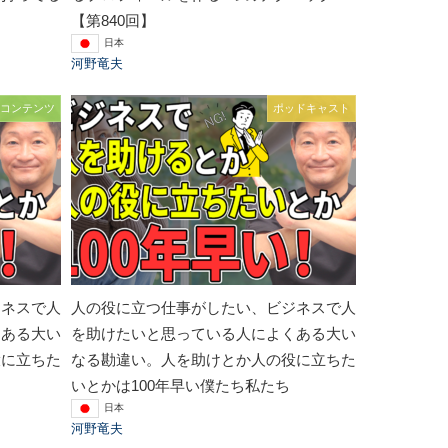
【第840回】
日本
河野竜夫
コンテンツ
ポッドキャスト
ジネスで人
人の役に立つ仕事がしたい、ビジネスで人
くある大い
を助けたいと思っている人によくある大い
役に立ちた
なる勘違い。人を助けとか人の役に立ちた
いとかは100年早い僕たち私たち
日本
河野竜夫