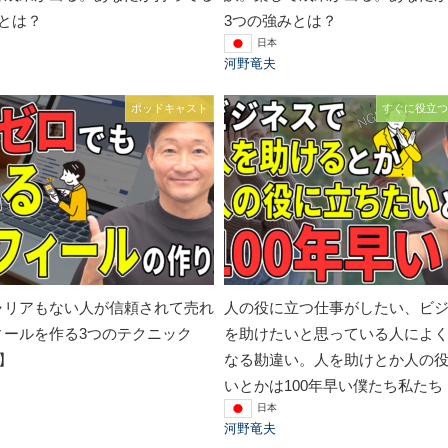
とは？
3つの強みとは？
日本
河野竜夫
ポッドキャスト
すぐに役立つ
ャリアもない人が信頼されて売れ
人の役に立つ仕事がしたい、ビ
ィールを作る3つのテクニック
を助けたいと思っている人によ
回】
なる勘違い。人を助けとか人の
いとかは100年早い僕たち私たち
日本
河野竜夫